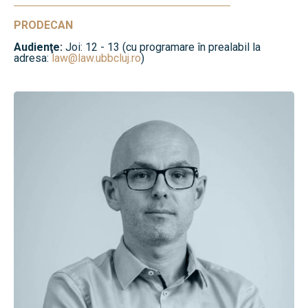
PRODECAN
Audienţe:
Joi: 12 - 13 (cu programare în prealabil la
adresa:
law@law.ubbcluj.ro
)