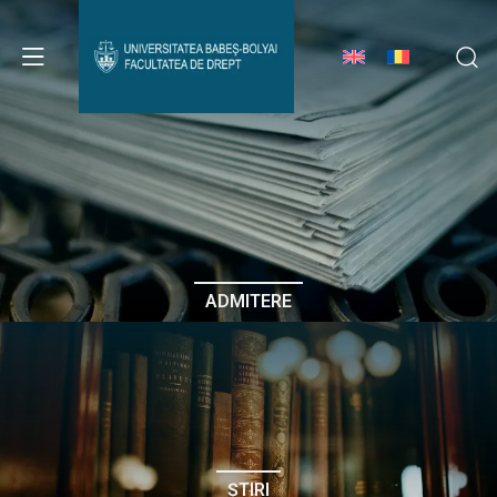
Avizier Studenți
Studii
Admitere
ADMITERE
Erasmus & Internațional
Despre Facultate
ȘTIRI