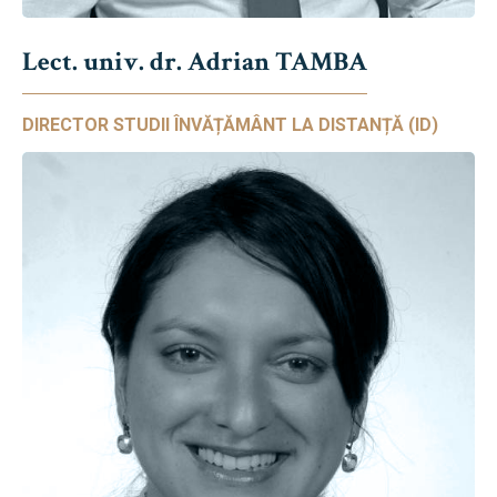
Lect. univ. dr. Adrian TAMBA
DIRECTOR STUDII ÎNVĂȚĂMÂNT LA DISTANȚĂ (ID)