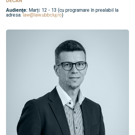
DECAN
Audienţe:
Marți: 12 - 13 (cu programare în prealabil la
adresa:
law@law.ubbcluj.ro
)