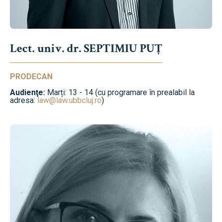
Lect. univ. dr. SEPTIMIU PUȚ
PRODECAN
Audienţe:
Marți: 13 - 14 (cu programare în prealabil la
adresa:
law@law.ubbcluj.ro
)