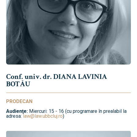
Conf. univ. dr. DIANA LAVINIA
BOTĂU
PRODECAN
Audienţe:
Miercuri: 15 - 16 (cu programare în prealabil la
adresa:
law@law.ubbcluj.ro
)