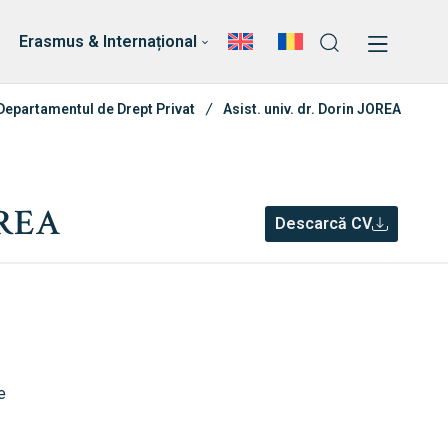
ri
Echipa Facultății
Erasmus & Internațional
Departamentul de Drept Privat
Asist. univ. dr. Dorin JOREA
OREA
Descarcă CV
e