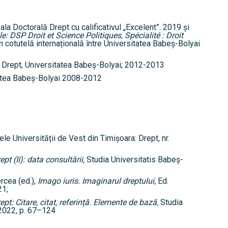
la Doctorală Drept cu calificativul „Excelent”. 2019 și
e: DSP Droit et Science Politiques, Spécialité : Droit
n cotutelă internațională între Universitatea Babeș-Bolyai
 de Drept, Universitatea Babeș-Bolyai; 2012-2013
itatea Babeș-Bolyai 2008-2012
le Universității de Vest din Timișoara: Drept
,
nr.
pt (II): data consultării,
Studia Universitatis Babeș-
ercea (ed.),
Imago iuris. Imaginarul dreptului,
Ed.
21;
ept: Citare, citat, referință. Elemente de bază,
Studia
2022, p. 67–124