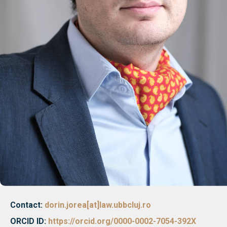
Avizier S
Studii
UNIVERSITATEA BABEȘ - BOLYAI
Admitere
FACULTATEA
Erasmus &
DE DREPT
Despre Fa
Știri
Echipa Fac
Bibliotec
Contact
Contact:
dorin.jorea[at]law.ubbcluj.ro
ORCID ID:
https://orcid.org/0000-0002-7054-392X