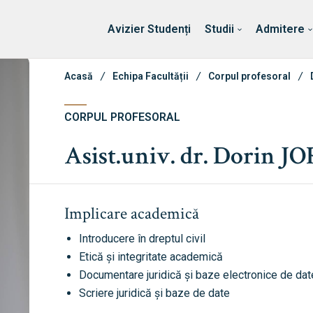
Erasmus & Internațional
Despre Facultate
Ști
Avizier Studenți
Studii
Admitere
Acasă
Echipa Facultății
Corpul profesoral
CORPUL PROFESORAL
Asist.univ. dr. Dorin J
Implicare academică
Introducere în dreptul civil
Etică și integritate academică
Documentare juridică și baze electronice de dat
Scriere juridică și baze de date