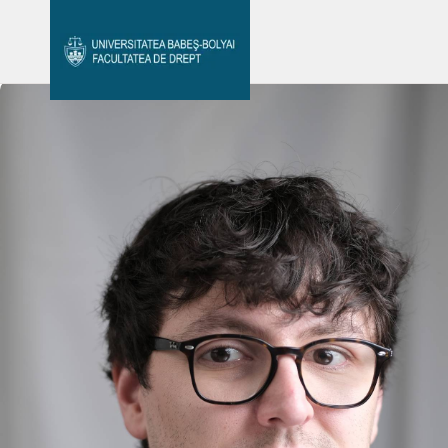
Avizier Studenți
Studii
Admitere
Bibliotecă & Reviste
Contact