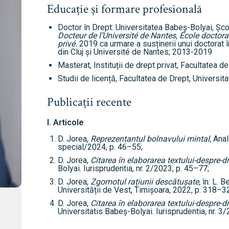
Educație și formare profesională
Doctor în Drept: Universitatea Babeș-Bolyai, Școa
Docteur de l’Université de Nantes,
École doctoral
privé.
2019 ca urmare a susținerii unui doctorat î
tudenți
din Cluj și Université de Nantes; 2013-2019
Masterat, Instituții de drept privat, Facultatea
Studii de licență, Facultatea de Drept, Univers
Publicații recente
 Internațional
I. Articole
cultate
D. Jorea,
Reprezentantul bolnavului mintal,
Anale
special/2024, p. 46–55;
D. Jorea,
Citarea în elaborarea textului-despre-dre
ultății
Bolyai. Iurisprudentia, nr. 2/2023, p. 45–77;
D. Jorea,
Zgomotul rațiunii descătușate,
în: L. B
ă & Reviste
Universității de Vest, Timișoara, 2022, p. 318–3
D. Jorea,
Citarea în elaborarea textului-despre-dr
Universitatis Babeș-Bolyai. Iurisprudentia
,
nr. 3/