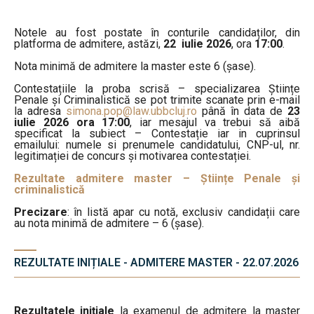
Notele au fost postate în conturile candidaților, din
platforma de admitere, astăzi,
22 iulie 2026
, ora
17:00
.
Nota minimă de admitere la master este 6 (șase).
Contestațiile la proba scrisă – specializarea Științe
Penale și Criminalistică se pot trimite scanate prin e-mail
la adresa
simona.pop@law.ubbcluj.ro
până în data de
23
iulie 2026 ora 17:00
, iar mesajul va trebui să aibă
specificat la subiect – Contestație iar in cuprinsul
emailului: numele si prenumele candidatului, CNP-ul, nr.
legitimației de concurs și motivarea contestației.
Rezultate admitere master – Științe Penale și
criminalistică
Precizare
: în listă apar cu notă, exclusiv candidații care
au nota minimă de admitere – 6 (șase).
REZULTATE INIȚIALE - ADMITERE MASTER - 22.07.2026
Rezultatele inițiale
la examenul de admitere la master