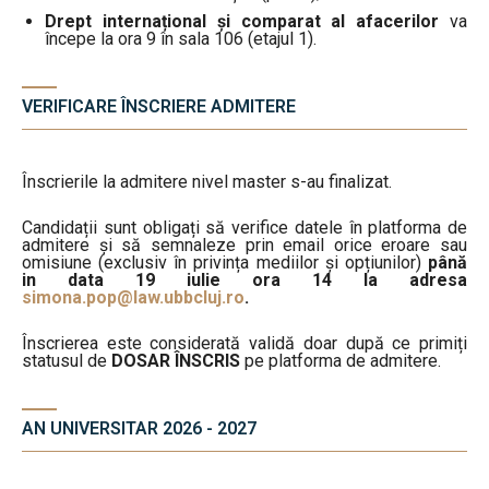
Drept internațional și comparat al afacerilor
va
începe la ora 9 în sala 106 (etajul 1).
VERIFICARE ÎNSCRIERE ADMITERE
Înscrierile la admitere nivel master s-au finalizat.
Candidații sunt obligați să verifice datele în platforma de
admitere și să semnaleze prin email orice eroare sau
omisiune (exclusiv în privința mediilor și opțiunilor)
până
in data 19 iulie ora 14 la adresa
simona.pop@law.ubbcluj.ro
.
Înscrierea este considerată validă doar după ce primiți
statusul de
DOSAR ÎNSCRIS
pe platforma de admitere.
AN UNIVERSITAR 2026 - 2027