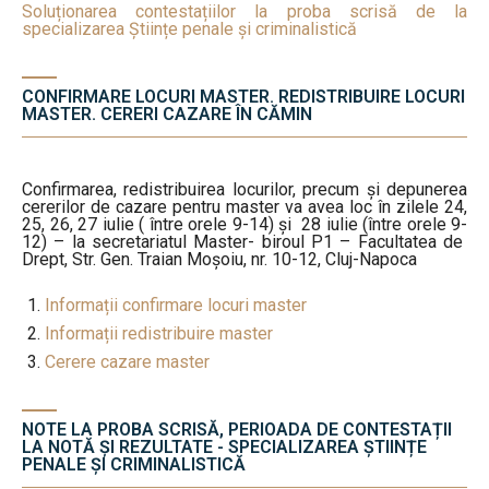
Soluționarea contestațiilor la proba scrisă de la
specializarea Științe penale și criminalistică
CONFIRMARE LOCURI MASTER. REDISTRIBUIRE LOCURI
MASTER. CERERI CAZARE ÎN CĂMIN
Confirmarea, redistribuirea locurilor, precum și depunerea
cererilor de cazare pentru master va avea loc în zilele 24,
25, 26, 27 iulie ( între orele 9-14) și 28 iulie (între orele 9-
12) – la secretariatul Master- biroul P1 – Facultatea de
Drept, Str. Gen. Traian Moșoiu, nr. 10-12, Cluj-Napoca
Informații confirmare locuri master
Informații redistribuire master
Cerere cazare master
NOTE LA PROBA SCRISĂ, PERIOADA DE CONTESTAȚII
LA NOTĂ ȘI REZULTATE - SPECIALIZAREA ȘTIINȚE
PENALE ȘI CRIMINALISTICĂ