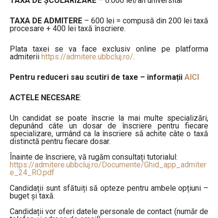
TAXA DE ȘCOLARIZARE
– 6.000 lei/an universitar
TAXA DE ADMITERE
– 600 lei = compusă din 200 lei taxă
procesare + 400 lei taxă înscriere.
Plata taxei se va face exclusiv online pe platforma
admiterii
https://admitere.ubbcluj.ro/
.
Pentru reduceri sau scutiri de taxe – informații
AICI
ACTELE NECESARE
:
Un candidat se poate înscrie la mai multe specializări,
depunând câte un dosar de înscriere pentru fiecare
specializare, urmând ca la înscriere să achite câte o taxă
distinctă pentru fiecare dosar.
Înainte de înscriere, vă rugăm consultați tutorialul:
https://admitere.ubbcluj.ro/Documente/Ghid_app_admiter
e_24_RO.pdf
Candidații sunt sfătuiți să opteze pentru ambele opțiuni –
buget și taxă.
Candidații vor oferi datele personale de contact (număr de