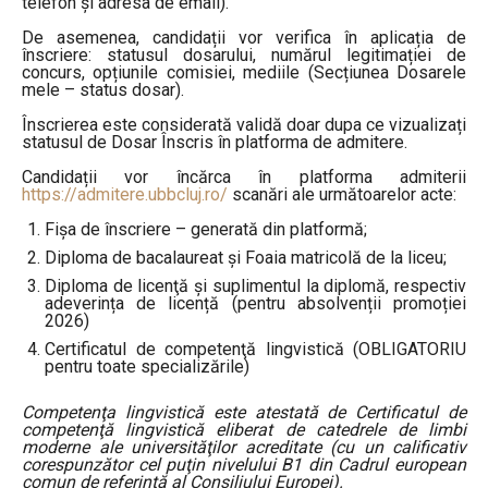
telefon și adresa de email).
De asemenea, candidații vor verifica în aplicația de
înscriere: statusul dosarului, numărul legitimației de
concurs, opțiunile comisiei, mediile (Secțiunea Dosarele
mele – status dosar).
Înscrierea este considerată validă doar dupa ce vizualizați
statusul de Dosar Înscris în platforma de admitere.
Candidații vor încărca în platforma admiterii
https://admitere.ubbcluj.ro/
scanări ale următoarelor acte:
Fișa de înscriere – generată din platformă;
Diploma de bacalaureat și Foaia matricolă de la liceu;
Diploma de licenţă și suplimentul la diplomă, respectiv
adeverința de licență (pentru absolvenții promoției
2026)
Certificatul de competenţă lingvistică (OBLIGATORIU
pentru toate specializările)
Competenţa lingvistică este atestată de Certificatul de
competenţă lingvistică eliberat de catedrele de limbi
moderne ale universităţilor acreditate (cu un calificativ
corespunzător cel puţin nivelului B1 din Cadrul european
comun de referinţă al Consiliului Europei).