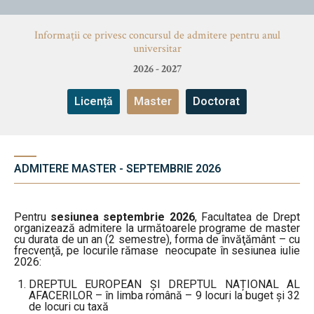
Studii
Informaţii ce privesc concursul de admitere pentru anul
Admitere
universitar
Știri
Erasmus & Internațional
2026 - 2027
Despre Facultate
Licență
Master
Doctorat
Echipa Facultății
Știri
Echipa Facultății
Bibliotecă & Reviste
ADMITERE MASTER - SEPTEMBRIE 2026
Bibliotecă & Reviste
Contact
Pentru
sesiunea septembrie 2026
, Facultatea de Drept
Contact
organizează admitere la următoarele programe de master
cu durata de un an (2 semestre), forma de învăţământ – cu
frecvenţă, pe locurile rămase neocupate în sesiunea iulie
2026:
DREPTUL EUROPEAN ȘI DREPTUL NAȚIONAL AL
AFACERILOR – în limba română – 9 locuri la buget și 32
de locuri cu taxă