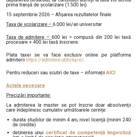
prima tranșă de școlarizare (1.500 lei).
15 septembrie 2026 – Afişarea rezultatelor finale
Taxa de școlarizare –
6.000 lei/an universitar
Taxa de admitere –
600 lei = compusă din 200 lei taxă
procesare + 400 lei taxă înscriere.
Plata taxei se va face exclusiv online pe platforma
admiterii
https://admitere.ubbcluj.ro/
.
Pentru reduceri sau scutiri de taxe – informații
AICI
Actele necesare
Precizări importante:
La admiterea la master se pot înscrie doar absolvenţii
care îndeplinesc cumulativ următoarele cerințe:
durata studiilor de minim 4 ani, nivel licență (minim 240
de credite)
deținerea unui
certificat de competență lingvistică