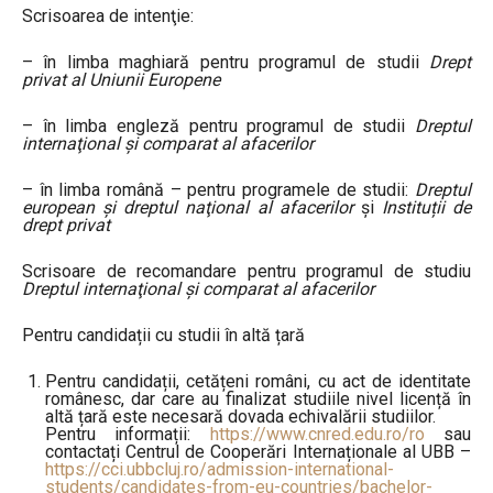
Scrisoarea de intenţie:
– în limba maghiară pentru programul de studii
Drept
privat al Uniunii Europene
– în limba engleză pentru programul de studii
Dreptul
internaţional şi comparat al afacerilor
– în limba română – pentru programele de studii:
Dreptul
european şi dreptul naţional al afacerilor
și
Instituții de
drept privat
Scrisoare de recomandare pentru programul de studiu
Dreptul internaţional şi comparat al afacerilor
Pentru candidații cu studii în altă țară
Pentru candidații, cetățeni români, cu act de identitate
românesc, dar care au finalizat studiile nivel licență în
altă țară este necesară dovada echivalării studiilor.
Pentru informații:
https://www.cnred.edu.ro/ro
sau
contactați Centrul de Cooperări Internaționale al UBB –
https://cci.ubbcluj.ro/admission-international-
students/candidates-from-eu-countries/bachelor-