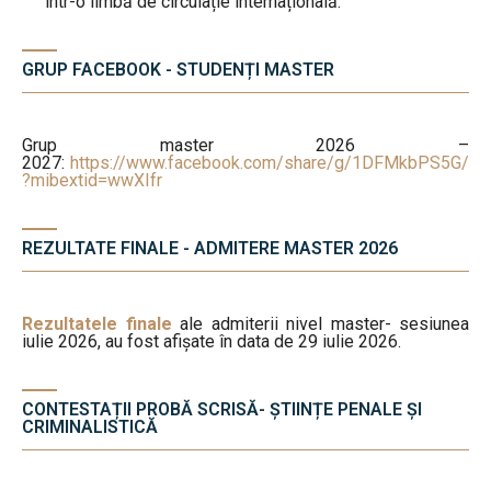
într-o limbă de circulație internațională.
GRUP FACEBOOK - STUDENȚI MASTER
Grup master 2026 –
2027:
https://www.facebook.com/share/g/1DFMkbPS5G/
?mibextid=wwXIfr
REZULTATE FINALE - ADMITERE MASTER 2026
Rezultatele finale
ale admiterii nivel master- sesiunea
iulie 2026, au fost afișate în data de 29 iulie 2026.
CONTESTAȚII PROBĂ SCRISĂ- ȘTIINȚE PENALE ȘI
CRIMINALISTICĂ