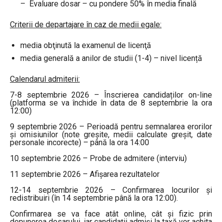
– Evaluare dosar – cu pondere 50% în media finală
Criterii de departajare în caz de medii egale:
media obţinută la examenul de licenţă
media generală a anilor de studii (1-4) – nivel licență
Calendarul admiterii:
7-8 septembrie 2026 – Înscrierea candidaților on-line
(platforma se va închide în data de 8 septembrie la ora
12:00)
9 septembrie 2026 – Perioadă pentru semnalarea erorilor
și omisiunilor (note greșite, medii calculate greșit, date
personale incorecte) – până la ora 14:00
10 septembrie 2026 – Probe de admitere (interviu)
11 septembrie 2026 – Afișarea rezultatelor
12-14 septembrie 2026 – Confirmarea locurilor și
redistribuiri (în 14 septembrie până la ora 12:00).
Confirmarea se va face atât online, cât și fizic prin
depunerea dosarului, iar candidații admiși la taxă vor achita