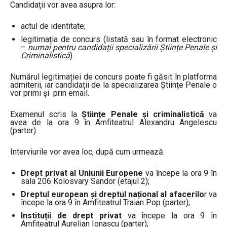
Candidații vor avea asupra lor:
actul de identitate;
legitimația de concurs (listată sau în format electronic
–
numai pentru candidații specializării Științe Penale și
Criminalistică
).
Numărul legitimației de concurs poate fi găsit în platforma
admiterii, iar candidații de la specializarea Științe Penale o
vor primi și prin email.
Examenul scris la
Științe Penale și criminalistică
va
avea de la ora 9 în Amfiteatrul Alexandru Angelescu
(parter).
Interviurile vor avea loc, după cum urmează:
Drept privat al Uniunii Europene
va începe la ora 9 în
sala 206 Kolosvary Sandor (etajul 2);
Dreptul european și dreptul național al afacerilo
r va
începe la ora 9 în Amfiteatrul Traian Pop (parter);
Instituții de drept privat
va începe la ora 9 în
Amfiteatrul Aurelian Ionașcu (parter);