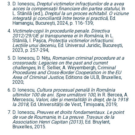
D. Ionescu,
Dreptul victimelor infracțiunilor de a avea
acces la compensații financiare din partea statului
, în
L. Stănilă (ed.),
Dreptul la un proces echitabil. O viziune
integrată și conciliantă între teorie și practică
, Ed.
Hamangiu, București, 2024, p. 116-139;
Victimele-copii în procedurile penale. Directiva
2012/29/UE și transpunerea ei în România
, în L.
Stănilă, I. Pașca,
Protecția victimelor infracțiunii.
Lecțiile unui deceniu
, Ed. Universul Juridic, București,
2023, p. 257-294;
D. Ionescu, D. Nițu,
Romanian criminal procedure at a
crossroads: Legacies on the past and current
challenges
, în E. Sellier, A. Weyembergh, C
riminal
Procedures and Cross-Border Cooperation in the EU
Area of Criminal Justice
, Editions de ULB, Bruxelles,
2020;
D. Ionescu,
Cultura procesual penală în România
ultimilor 100 de ani. Spre următorii 100
, în R. Bercea, A.
Mercescu,
Valori, idei și mentalități în drept, de la 1918
la 2018
, Ed. Universității de Vest, Timișoara, 2019;
D. Ionescu,
Preuves et droits fondamentaux. Le point
de vue de Roumanie
, in
La preuve. Travaux de la
Association Henri Capitan (2013)
, Ed. Bruylant,
Bruxelles, 2015.