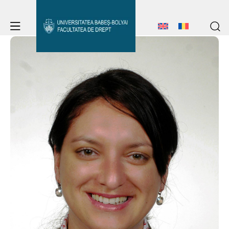
Avizier Studenți
Studii
Admitere
Avizier Studenți
Studii
Erasmus & Internațional
Admitere
Erasmus & Internațional
Despre Facultate
Știri
Despre Facultate