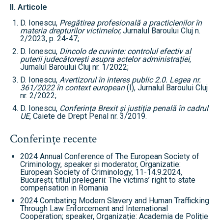
II. Articole
D. Ionescu,
Pregătirea profesională a practicienilor în
materia drepturilor victimelor,
Jurnalul Baroului Cluj n.
2/2023, p. 24-47;
D. Ionescu,
Dincolo de cuvinte: controlul efectiv al
puterii judecătorești asupra actelor administrației
,
Jurnalul Baroului Cluj nr. 1/2022;
D. Ionescu,
Avertizorul în interes public 2.0. Legea nr.
361/2022 în context european
(I), Jurnalul Baroului Cluj
nr. 2/2022;
D. Ionescu,
Conferința Brexit și justiția penală în cadrul
UE
, Caiete de Drept Penal nr. 3/2019.
Conferințe recente
2024 Annual Conference of The European Society of
Criminology, speaker și moderator, Organizatie:
European Society of Criminology, 11-14.9.2024,
București; titlul prelegerii: The victims’ right to state
compensation in Romania
2024 Combating Modern Slavery and Human Trafficking
Through Law Enforcement and International
Cooperation; speaker, Organizație: Academia de Poliție