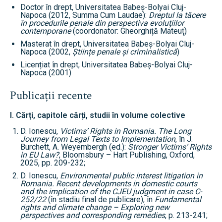
Doctor în drept, Universitatea Babeș-Bolyai Cluj-
Napoca (2012, Summa Cum Laudae):
Dreptul la tăcere
în procedurile penale din perspectiva evoluţiilor
contemporane
(coordonator: Gheorghiță Mateuț)
Masterat în drept, Universitatea Babeș-Bolyai Cluj-
Napoca (2002,
Științe penale și criminalistică
)
Licențiat în drept, Universitatea Babeș-Bolyai Cluj-
Napoca (2001)
Publicații recente
I. Cărți, capitole cărți, studii în volume colective
D. Ionescu,
Victims’ Rights in Romania. The Long
Journey from Legal Texts to Implementation
, în J.
Burchett, A. Weyembergh (ed.):
Stronger Victims’ Rights
in EU Law?
, Bloomsbury – Hart Publishing, Oxford,
2025, pp. 209-232;
D. Ionescu,
Environmental public interest litigation in
Romania. Recent developments in domestic courts
and the implication of the CJEU judgment in case C-
252/22
(în stadiu final de publicare), în
Fundamental
rights and climate change – Exploring new
perspectives and corresponding remedies
, p. 213-241;