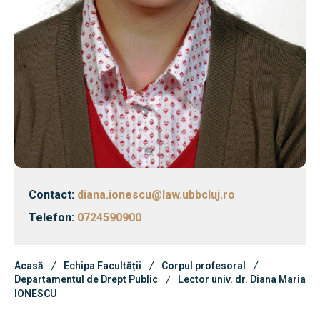
Echipa Facultății
Bibliotecă & Reviste
Știri
Contact
Echipa Facultății
Bibliotecă & Reviste
Contact:
diana.ionescu@law.ubbcluj.ro
Telefon:
0724590900
Contact
Acasă
Echipa Facultății
Corpul profesoral
Departamentul de Drept Public
Lector univ. dr. Diana Maria
IONESCU