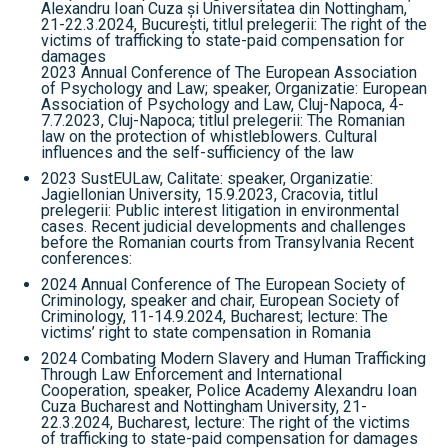
Alexandru Ioan Cuza și Universitatea din Nottingham,
21-22.3.2024, București, titlul prelegerii: The right of the
victims of trafficking to state-paid compensation for
damages
2023 Annual Conference of The European Association
of Psychology and Law; speaker, Organizatie: European
Association of Psychology and Law, Cluj-Napoca, 4-
7.7.2023, Cluj-Napoca; titlul prelegerii: The Romanian
law on the protection of whistleblowers. Cultural
influences and the self-sufficiency of the law
2023 SustEULaw, Calitate: speaker, Organizatie:
Jagiellonian University, 15.9.2023, Cracovia, titlul
prelegerii: Public interest litigation in environmental
cases. Recent judicial developments and challenges
before the Romanian courts from Transylvania Recent
conferences:
2024 Annual Conference of The European Society of
Criminology, speaker and chair, European Society of
Criminology, 11-14.9.2024, Bucharest; lecture: The
victims’ right to state compensation in Romania
2024 Combating Modern Slavery and Human Trafficking
Through Law Enforcement and International
Cooperation, speaker, Police Academy Alexandru Ioan
Cuza Bucharest and Nottingham University, 21-
22.3.2024, Bucharest, lecture: The right of the victims
of trafficking to state-paid compensation for damages