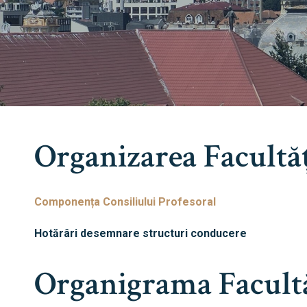
Avizier S
Studii
UNIVERSITATEA BABEȘ - BOLYAI
Admitere
FACULTATEA
Organizarea Facultăț
Erasmus &
DE DREPT
Despre Fa
Componența Consiliului Profesoral
Știri
Hotărâri desemnare structuri conducere
Echipa Fac
Bibliotec
Organigrama Facultă
Contact