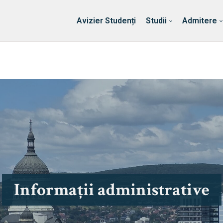
Erasmus & Internațional
Despre Facultate
Ști
Avizier Studenți
Studii
Admitere
Informații administrative