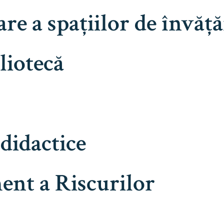
oare a spațiilor de învă
liotecă
 didactice
ent a Riscurilor