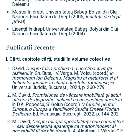
Deleanu
Master în drept, Universitatea Babeș-Bolyai din Cluj-
Napoca, Facultatea de Drept (2005,
Instituții de drept
privat
)
Licență în drept, Universitatea Babeș-Bolyai din Cluj-
Napoca, Facultatea de Drept (2004)
Publicații recente
I. Cărți, capitole cărți, studii în volume colective
David,
Despre falsa problemă a neretroactivității
rezilierii,
în Gh. Buta, I.V. Varga, M. Voicu (coord.)
In
memoriam Ion Deleanu. Magistru al metaforei și al
ficțiunilor juridice în știința dreptului românesc
, Ed.
Universul Juridic, București, 2024, p. 260-279;
M. David,
Promisiunea de vânzare imobiliară și actul
ulterior de dispoziție încheiat cu nesocotirea acesteia,
în D.A. Popescu, S. Golub (coord.)
O familie pentru
Europa, o Europa a familiilor? Studia Emese Florian
Dedicata,
Ed. Hamangiu, București, 2022, p. 144-202;
M. David,
Despre mirajul opozabilității prin cunoaștere
– sau despre teoria aparenței ca martor inocent al
opozabilității de plin drept,
în A. Almășan, I. Vârsta, C.E.