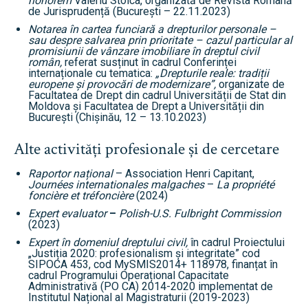
honorem
Valeriu Stoica, organizată de Revista Română
de Jurisprudență (București – 22.11.2023)
Notarea în cartea funciară a drepturilor personale –
sau despre salvarea prin prioritate – cazul particular al
promisiunii de vânzare imobiliare în dreptul civil
român,
referat susținut în cadrul Conferinței
internaționale cu tematica:
„Drepturile reale: tradiții
europene și provocări de modernizare”,
organizate de
Facultatea de Drept din cadrul Universității de Stat din
Moldova și Facultatea de Drept a Universității din
București (Chișinău, 12 – 13.10.2023)
Alte activități profesionale și de cercetare
Raportor național
– Association Henri Capitant,
Journées internationales malgaches
–
La propriété
foncière et tréfoncière
(2024)
Expert evaluator
–
Polish-U.S. Fulbright Commission
(2023)
Expert în domeniul dreptului civil,
în cadrul Proiectului
„Justiția 2020: profesionalism și integritate” cod
SIPOCA 453, cod MySMIS2014+ 118978, finanțat în
cadrul Programului Operațional Capacitate
Administrativă (PO CA) 2014-2020 implementat de
Institutul Național al Magistraturii (2019-2023)