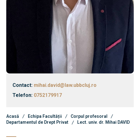
Știri
Echipa Facultății
Știri
Bibliotecă & Reviste
Contact
Echipa Facultății
Bibliotecă & Reviste
Contact:
mihai.david@law.ubbcluj.ro
Telefon:
0752179917
Contact
Acasă
Echipa Facultății
Corpul profesoral
Departamentul de Drept Privat
Lect. univ. dr. Mihai DAVID