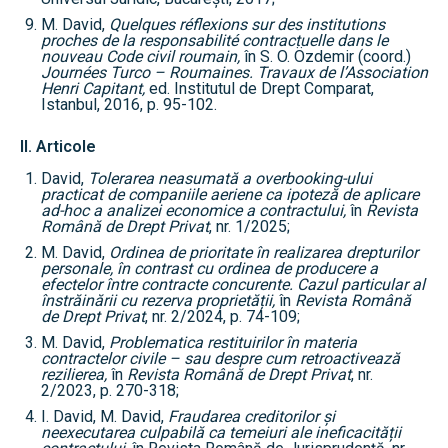
M. David,
Quelques réflexions sur des institutions
proches de la responsabilité contractuelle dans le
nouveau Code civil roumain,
în S. O. Özdemir (coord.)
Journées Turco – Roumaines. Travaux de l’Association
Henri Capitant,
ed. Institutul de Drept Comparat,
Istanbul, 2016, p. 95-102.
II. Articole
David,
Tolerarea neasumată a overbooking-ului
practicat de companiile aeriene ca ipoteză de aplicare
ad-hoc a analizei economice a contractului,
în
Revista
Română de Drept Privat
, nr. 1/2025;
M. David,
Ordinea de prioritate în realizarea drepturilor
personale, în contrast cu ordinea de producere a
efectelor între contracte concurente. Cazul particular al
înstrăinării cu rezerva proprietății,
în
Revista Română
de Drept Privat
, nr. 2/2024, p. 74-109;
M. David,
Problematica restituirilor în materia
contractelor civile – sau despre cum retroactivează
rezilierea,
în
Revista Română de Drept Privat
, nr.
2/2023, p. 270-318;
I. David, M. David,
Fraudarea creditorilor și
neexecutarea culpabilă ca temeiuri ale ineficacității