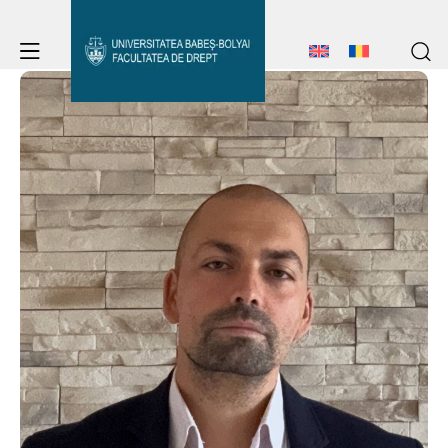
Avizier Studenți
Studii
Admitere
Avizier Studenți
Erasmus & Internațional
Studii
Admitere
Erasmus & Internațional
Despre Facultate
Despre Facultate