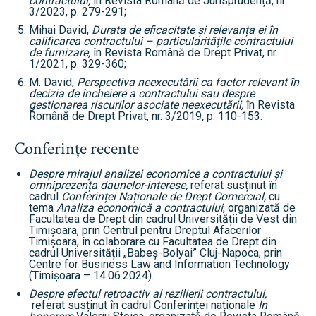
contractului,
în Revista Română de Jurisprudență, nr.
3/2023, p. 279-291;
Mihai David,
Durata de eficacitate și relevanța ei în
calificarea contractului – particularitățile contractului
de furnizare,
în Revista Română de Drept Privat, nr.
1/2021, p. 329-360;
M. David,
Perspectiva neexecutării ca factor relevant în
decizia de încheiere a contractului sau despre
gestionarea riscurilor asociate neexecutării,
în Revista
Română de Drept Privat, nr. 3/2019
,
p. 110-153.
Conferințe recente
Despre mirajul analizei economice a contractului și
omniprezența daunelor-interese,
referat susținut în
cadrul
Conferinței Naționale de Drept Comercial,
cu
tema
Analiza economică a contractului
, organizată de
Facultatea de Drept din cadrul Universității de Vest din
Timișoara, prin Centrul pentru Dreptul Afacerilor
Timișoara, în colaborare cu Facultatea de Drept din
cadrul Universității „Babeș-Bolyai” Cluj-Napoca, prin
Centre for Business Law and Information Technology
(Timișoara – 14.06.2024).
Despre efectul retroactiv al rezilierii contractului,
referat susținut în cadrul Conferinței naționale
In