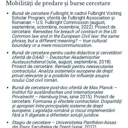
Mobilități de predare și burse cercetare
Bursă de cercetare Fulbright,
în cadrul Fulbright Visiting
Scholar Program, oferită de Fulbright Association și
Romanian – U.S. Fulbright Commission (august,
septembrie, octombrie, noiembrie, 2022). Proiect de
cercetare:
Remedies for breach of contract in the US
Common law and in the European Civil law: the same
phrase, but a different meaning? – true cultural
boundary or a mere miscommunication.
Bursă de cercetare pentru cadre didactice și cercetători
oferită de DAAD – Deutscher Akademischer
Austauschdienst
(iulie, august, septembrie, 2018).
Proiect de cercetare:
Remedii pentru neexecutarea
contractului. Analiza sistemelor europene de drept
privat relevante și a posibilei lor influențe asupra
noului Cod civil român.
Bursă de cercetare post-doc oferită de Max Planck –
Institut für ausländisches und internationales
Privatrecht – Hamburg
(mai, iunie 2015). Proiect de
cercetare:
Formarea şi efectele contractelor. Disparităţi
şi apropieri între principalele sisteme de drept
europene. Legislaţia română şi riscul implementării
fără a fi digerate a diferitelor soluţii juridice.
Stagiu de cercetare – Universitatea Panthéon-Assas
din Paris
, Facultatea de Drept (iunie, 2012)