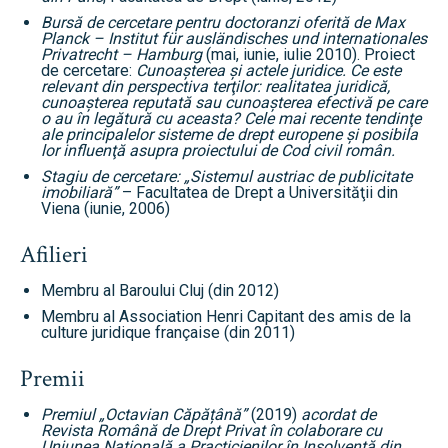
Bursă de cercetare pentru doctoranzi oferită de Max
Planck – Institut für ausländisches und internationales
Privatrecht – Hamburg
(mai, iunie, iulie 2010). Proiect
de cercetare:
Cunoaşterea şi actele juridice. Ce este
relevant din perspectiva terţilor: realitatea juridică,
cunoaşterea reputată sau cunoaşterea efectivă pe care
o au în legătură cu aceasta? Cele mai recente tendinţe
ale principalelor sisteme de drept europene şi posibila
lor influenţă asupra proiectului de Cod civil român.
Stagiu de cercetare:
„Sistemul austriac de publicitate
imobiliară”
– Facultatea de Drept a Universităţii din
Viena (iunie, 2006)
Afilieri
Membru al Baroului Cluj (din 2012)
Membru al Association Henri Capitant des amis de la
culture juridique française (din 2011)
Premii
Premiul „Octavian Căpățână”
(2019)
acordat de
Revista Română de Drept Privat în colaborare cu
Uniunea Națională a Practicienilor în Insolvență din