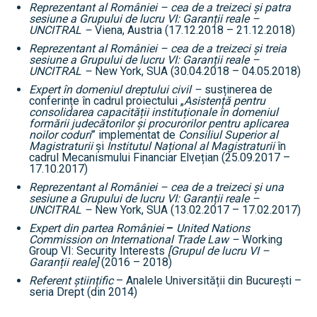
Reprezentant al României –
cea de a treizeci și patra
sesiune a Grupului de lucru VI: Garanții reale –
UNCITRAL –
Viena, Austria (17.12.2018 – 21.12.2018)
Reprezentant al României –
cea de a treizeci și treia
sesiune a Grupului de lucru VI: Garanții reale –
UNCITRAL –
New York, SUA (30.04.2018 – 04.05.2018)
Expert în domeniul dreptului civil –
susținerea de
conferințe în cadrul proiectului „
Asistență pentru
consolidarea capacității instituționale în domeniul
formării judecătorilor și procurorilor pentru aplicarea
noilor coduri
” implementat de
Consiliul Superior al
Magistraturii
și
Institutul Național al Magistraturii
în
cadrul Mecanismului Financiar Elvețian (25.09.2017 –
17.10.2017)
Reprezentant al României –
cea de a treizeci și una
sesiune a Grupului de lucru VI: Garanții reale –
UNCITRAL –
New York, SUA (13.02.2017 – 17.02.2017)
Expert din partea României
–
United Nations
Commission on International Trade Law –
Working
Group VI: Security Interests
[
Grupul de lucru VI –
Garanții reale
]
(2016 – 2018)
Referent științific
– Analele Universității din București –
seria Drept (din 2014)