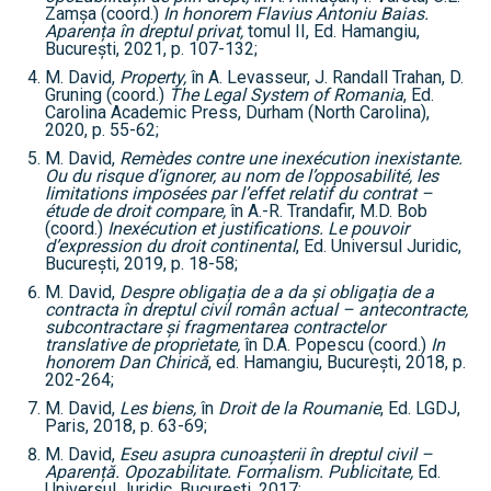
Zamșa (coord.)
In honorem Flavius Antoniu Baias.
Aparența în dreptul privat,
tomul II, Ed. Hamangiu,
București, 2021, p. 107-132;
M. David,
Property,
în A. Levasseur, J. Randall Trahan, D.
Gruning (coord.)
The Legal System of Romania
, Ed.
Carolina Academic Press, Durham (North Carolina),
2020, p. 55-62;
M. David,
Remèdes contre une inexécution inexistante.
Ou du risque d’ignorer, au nom de l’opposabilité, les
limitations imposées par l’effet relatif du contrat –
étude de droit compare,
în A.-R. Trandafir, M.D. Bob
(coord.)
Inexécution et justifications. Le pouvoir
d’expression du droit continental
, Ed. Universul Juridic,
București, 2019, p. 18-58;
M. David,
Despre obligația de a da și obligația de a
contracta în dreptul civil român actual – antecontracte,
subcontractare și fragmentarea contractelor
translative de proprietate,
în D.A. Popescu (coord.)
In
honorem Dan Chirică
, ed. Hamangiu, București, 2018, p.
202-264;
M. David,
Les biens,
în
Droit de la Roumanie
, Ed. LGDJ,
Paris, 2018, p. 63-69;
M. David,
Eseu asupra cunoașterii în dreptul civil –
Aparență. Opozabilitate. Formalism. Publicitate,
Ed.
Universul Juridic, București, 2017;