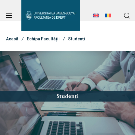
Avizier Studenți
Studii
Acasă
Echipa Facultății
Studenți
Admitere
Avizier Studenți
Studii
Erasmus & Internațional
Admitere
Studenți
Erasmus & Internațional
Despre Facultate
Știri
Echipa Facultății
Despre Facultate