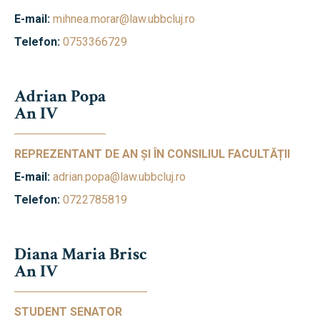
E-mail:
mihnea.morar@law.ubbcluj.ro
Telefon:
0753366729
Adrian Popa
An IV
REPREZENTANT DE AN ȘI ÎN CONSILIUL FACULTĂȚII
E-mail:
adrian.popa@law.ubbcluj.ro
Telefon:
0722785819
Diana Maria Brisc
An IV
STUDENT SENATOR