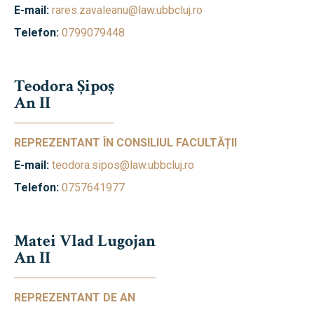
E-mail:
rares.zavaleanu@law.ubbcluj.ro
Telefon:
0799079448
Teodora Șipoș
An II
REPREZENTANT ÎN CONSILIUL FACULTĂȚII
E-mail:
teodora.sipos@law.ubbcluj.ro
Telefon:
0757641977
Matei Vlad Lugojan
An II
REPREZENTANT DE AN