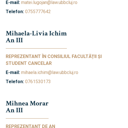
E-mail:
matei.lugojan@law.ubbcluj.ro
Telefon:
0755777642
Mihaela-Livia Ichim
An III
REPREZENTANT ÎN CONSILIUL FACULTĂȚII ȘI
STUDENT CANCELAR
E-mail:
mihaela.ichim@law.ubbcluj.ro
Telefon:
0761530173
Mihnea Morar
An III
REPREZENTANT DE AN