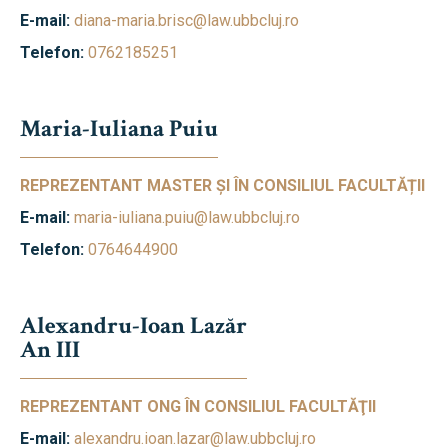
E-mail:
diana-maria.brisc@law.ubbcluj.ro
Telefon:
0762185251
Maria-Iuliana Puiu
REPREZENTANT MASTER ȘI ÎN CONSILIUL FACULTĂȚII
E-mail:
maria-iuliana.puiu@law.ubbcluj.ro
Telefon:
0764644900
Alexandru-Ioan Lazăr
An III
REPREZENTANT ONG ÎN CONSILIUL FACULTĂŢII
E-mail:
alexandru.ioan.lazar@law.ubbcluj.ro