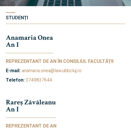
Bibliotecă & Reviste
STUDENȚI
Contact
Știri
Anamaria Onea
An I
Echipa Facultății
REPREZENTANT DE AN ÎN CONSILIUL FACULTĂȚII
Bibliotecă & Reviste
E-mail:
anamaria.onea@law.ubbcluj.ro
Telefon:
0749837644
Contact
Rareș Zăvăleanu
An I
REPREZENTANT DE AN