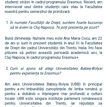
studenți străini în cadrul programului Erasmus. Recent, am
intervievat unul dintre studenții care stau la Facultatea
noastră pentru semestrul de primăvară.
În numele Facultății de Drept, suntem foarte bucuroși
să te avem la Cluj-Napoca. Te poți prezenta pe scurt?
Bună dimineața. Numele meu este Ana Maria Cocu; am 22
de ani și sunt în prezent studentă în anul III la Facultatea
de Drept din cadrul Universității din Trento, Italia. Îmi face
plăcere să petrec această perioadă academică aici, la
Cluj-Napoca, în cadrul programului Erasmus+.
Cum ai ajuns să alegi Universitatea Babeș-Bolyai
pentru experiența ta Erasmus?
Am ales Universitatea Babeș-Bolyai (UBB) în principal
pentru a-mi îmbunătăți cunoștințele de limba română și
pentru a dobândi o înțelegere mai profundă a culturii
locale. UBB este singura instituție parteneră românească
pentru Universitatea din Trento, iar reputația sa