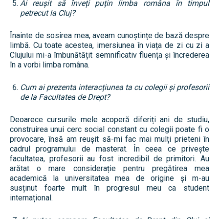
Ai reușit să înveți puțin limba româna în timpul
petrecut la Cluj?
Înainte de sosirea mea, aveam cunoștințe de bază despre
limbă. Cu toate acestea, imersiunea în viața de zi cu zi a
Clujului mi-a îmbunătățit semnificativ fluența și încrederea
în a vorbi limba româna.
Cum ai prezenta interacțiunea ta cu colegii și profesorii
de la Facultatea de Drept?
Deoarece cursurile mele acoperă diferiți ani de studiu,
construirea unui cerc social constant cu colegii poate fi o
provocare, însă am reușit să-mi fac mai mulți prieteni în
cadrul programului de masterat. În ceea ce privește
facultatea, profesorii au fost incredibil de primitori. Au
arătat o mare considerație pentru pregătirea mea
academică la universitatea mea de origine și m-au
susținut foarte mult în progresul meu ca student
internațional.