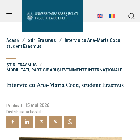
Avizier Studenți
Studii
Acasă
Știri Erasmus
Interviu cu Ana-Maria Cocu,
student Erasmus
Admitere
ȘTIRI ERASMUS
MOBILITĂȚI, PARTICIPĂRI ȘI EVENIMENTE INTERNAȚIONALE
Avizier Studenți
Interviu cu Ana-Maria Cocu, student Erasmus
Erasmus & Internațional
Studii
Admitere
15 mai 2026
Publicat:
Distribuie articolul :
Erasmus & Internațional
Despre Facultate
Despre Facultate
Știri