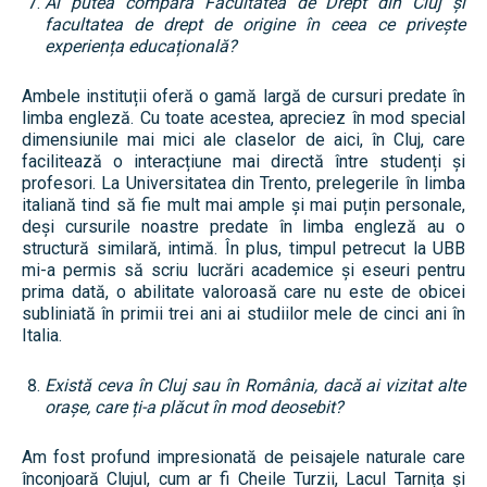
Ai putea compara Facultatea de Drept din Cluj și
facultatea de drept de origine în ceea ce privește
experiența educațională?
Ambele instituții oferă o gamă largă de cursuri predate în
limba engleză. Cu toate acestea, apreciez în mod special
dimensiunile mai mici ale claselor de aici, în Cluj, care
facilitează o interacțiune mai directă între studenți și
profesori. La Universitatea din Trento, prelegerile în limba
italiană tind să fie mult mai ample și mai puțin personale,
deși cursurile noastre predate în limba engleză au o
structură similară, intimă. În plus, timpul petrecut la UBB
mi-a permis să scriu lucrări academice și eseuri pentru
prima dată, o abilitate valoroasă care nu este de obicei
subliniată în primii trei ani ai studiilor mele de cinci ani în
Italia.
Există ceva în Cluj sau în România, dacă ai vizitat alte
orașe, care ți-a plăcut în mod deosebit?
Am fost profund impresionată de peisajele naturale care
înconjoară Clujul, cum ar fi Cheile Turzii, Lacul Tarnița și