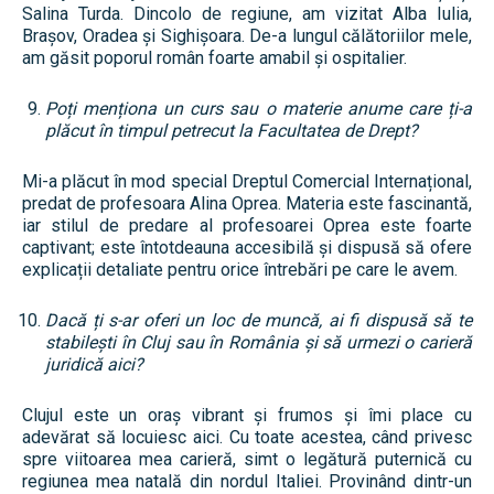
Salina Turda. Dincolo de regiune, am vizitat Alba Iulia,
Brașov, Oradea și Sighișoara. De-a lungul călătoriilor mele,
am găsit poporul român foarte amabil și ospitalier.
Poți menționa un curs sau o materie anume care ți-a
plăcut în timpul petrecut la Facultatea de Drept?
Mi-a plăcut în mod special Dreptul Comercial Internațional,
predat de profesoara Alina Oprea. Materia este fascinantă,
iar stilul de predare al profesoarei Oprea este foarte
captivant; este întotdeauna accesibilă și dispusă să ofere
explicații detaliate pentru orice întrebări pe care le avem.
Dacă ți s-ar oferi un loc de muncă, ai fi dispusă să te
stabilești în Cluj sau în România și să urmezi o carieră
juridică aici?
Clujul este un oraș vibrant și frumos și îmi place cu
adevărat să locuiesc aici. Cu toate acestea, când privesc
spre viitoarea mea carieră, simt o legătură puternică cu
regiunea mea natală din nordul Italiei. Provinând dintr-un