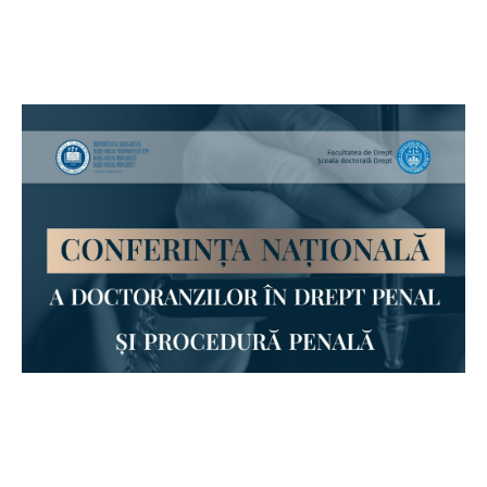
Bibliotecă & Reviste
Contact
Știri
Echipa Facultății
Bibliotecă & Reviste
Contact