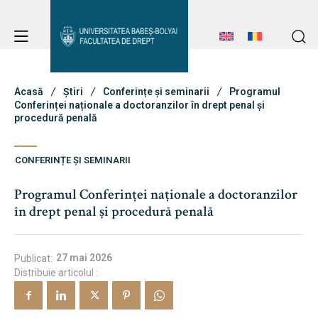
Avizier Studenți
Studii
Acasă
Știri
Conferințe și seminarii
Programul
Conferinței naționale a doctoranzilor în drept penal și
procedură penală
Avizier Studenți
Admitere
CONFERINȚE ȘI SEMINARII
Studii
Programul Conferinței naționale a doctoranzilor
Admitere
Erasmus & Internațional
în drept penal și procedură penală
Erasmus & Internațional
Despre Facultate
27 mai 2026
Publicat:
Știri
Distribuie articolul :
Echipa Facultății
Despre Facultate