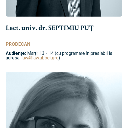
Lect. univ. dr. SEPTIMIU PUȚ
PRODECAN
Audienţe:
Marți: 13 - 14 (cu programare în prealabil la
adresa:
law@law.ubbcluj.ro
)