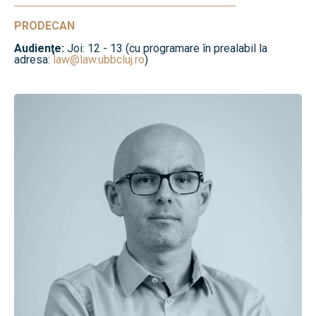
PRODECAN
Audienţe:
Joi: 12 - 13 (cu programare în prealabil la
adresa:
law@law.ubbcluj.ro
)