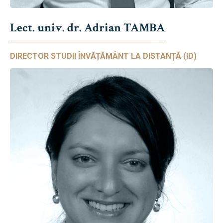
Lect. univ. dr. Adrian TAMBA
DIRECTOR STUDII ÎNVĂȚĂMÂNT LA DISTANȚĂ (ID)