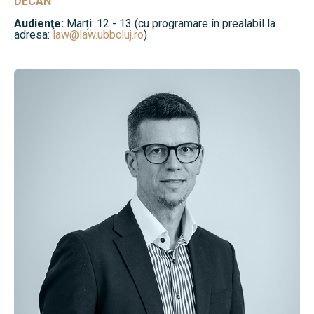
DECAN
Audienţe:
Marți: 12 - 13 (cu programare în prealabil la
adresa:
law@law.ubbcluj.ro
)