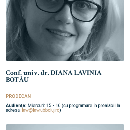
Conf. univ. dr. DIANA LAVINIA
BOTĂU
PRODECAN
Audienţe:
Miercuri: 15 - 16 (cu programare în prealabil la
adresa:
law@law.ubbcluj.ro
)