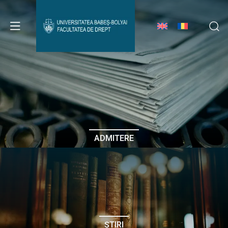
Avizier Studenți
Studii
Admitere
ADMITERE
Erasmus & Internațional
Despre Facultate
ȘTIRI