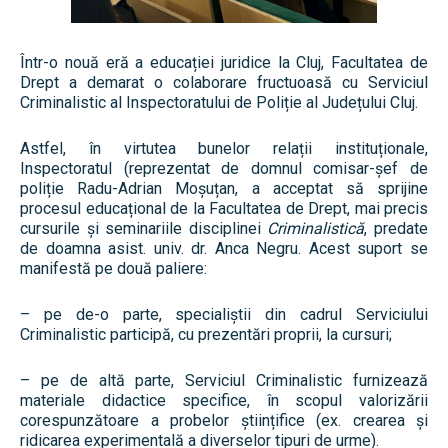
Într-o nouă eră a educației juridice la Cluj, Facultatea de
Drept a demarat o colaborare fructuoasă cu Serviciul
Criminalistic al Inspectoratului de Poliție al Județului Cluj.
Astfel, în virtutea bunelor relații instituționale,
Inspectoratul (reprezentat de domnul comisar-șef de
poliție Radu-Adrian Moșuțan, a acceptat să sprijine
procesul educațional de la Facultatea de Drept, mai precis
cursurile și seminariile disciplinei
Criminalistică
, predate
de doamna asist. univ. dr. Anca Negru. Acest suport se
manifestă pe două paliere:
– pe de-o parte, specialiștii din cadrul Serviciului
Criminalistic participă, cu prezentări proprii, la cursuri;
– pe de altă parte, Serviciul Criminalistic furnizează
materiale didactice specifice, în scopul valorizării
corespunzătoare a probelor științifice (ex. crearea și
ridicarea experimentală a diverselor tipuri de urme).