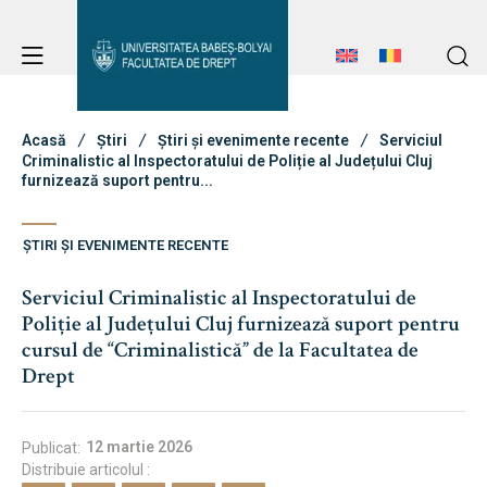
Avizier Studenți
Studii
Acasă
Știri
Știri și evenimente recente
Serviciul
Criminalistic al Inspectoratului de Poliție al Județului Cluj
furnizează suport pentru...
Admitere
Avizier Studenți
ȘTIRI ȘI EVENIMENTE RECENTE
Studii
Serviciul Criminalistic al Inspectoratului de
Erasmus & Internațional
Admitere
Poliție al Județului Cluj furnizează suport pentru
cursul de “Criminalistică” de la Facultatea de
Erasmus & Internațional
Drept
Despre Facultate
Știri
12 martie 2026
Publicat:
Distribuie articolul :
Echipa Facultății
Despre Facultate