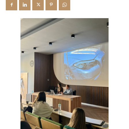
Bibliotecă & Reviste
Contact
Știri
Echipa Facultății
Bibliotecă & Reviste
Contact