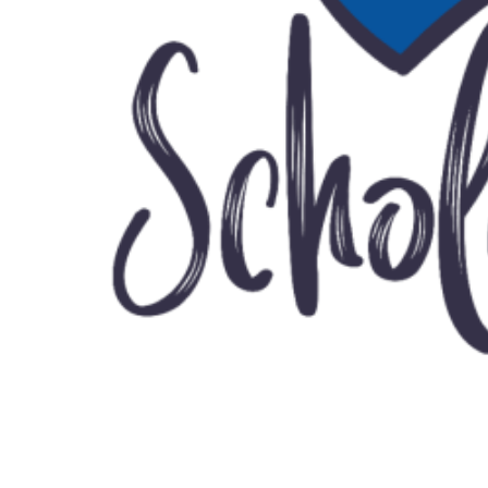
Admitere
FACULTATEA
Erasmus &
DE DREPT
Despre Fa
Știri
Echipa Fac
Bibliotec
Contact