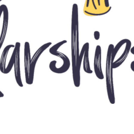
 Internațional
cultate
ultății
ă & Reviste