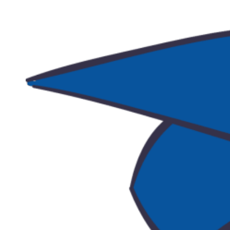
Avizier S
Studii
UNIVERSITATEA BABEȘ - BOLYAI