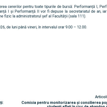
erea cererilor pentru toate tipurile de bursă: Performanță I, Perf
ță I și Performanță II vor fi depuse la secretariatul de an, iar 
fizic la administratorul șef al Facultății (sala 111).
, de luni până vineri, în intervalul orar 9.00 – 12.00.
Artico
i:
Comisia pentru monitorizarea și consilierea pop
studenți aflați în risc de abandon a