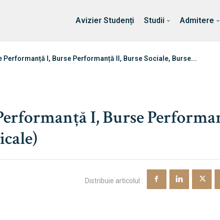
Erasmus & Internațional
Despre Facultate
Ști
Avizier Studenți
Studii
Admitere
 Performanță I, Burse Performanță II, Burse Sociale, Burse...
Performanță I, Burse Performa
icale)
Distribuie articolul :