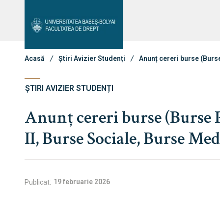
Avizier Studenți
Studii
Admitere
Bibliotecă & Reviste
Contact
Acasă
Știri Avizier Studenți
Anunț cereri burse (Burse
ȘTIRI AVIZIER STUDENȚI
Anunț cereri burse (Burse 
II, Burse Sociale, Burse Med
19 februarie 2026
Publicat: