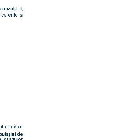
ormanță II,
cererile și
lul următor
ulației de
l studiilor