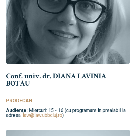
Conf. univ. dr. DIANA LAVINIA
BOTĂU
PRODECAN
Audienţe:
Miercuri: 15 - 16 (cu programare în prealabil la
adresa:
law@law.ubbcluj.ro
)