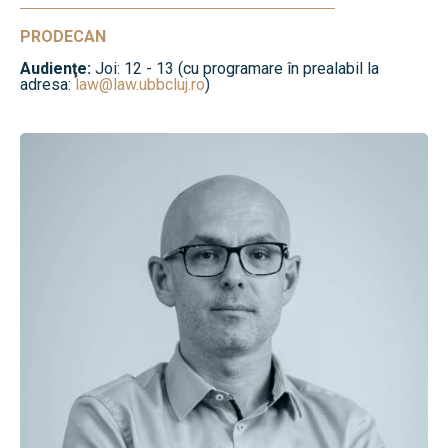
PRODECAN
Audienţe:
Joi: 12 - 13 (cu programare în prealabil la
adresa:
law@law.ubbcluj.ro
)