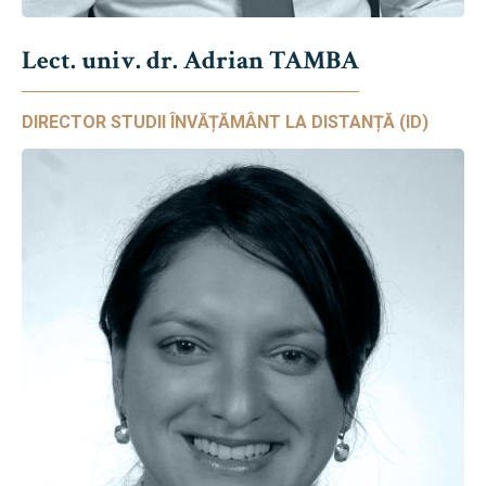
Lect. univ. dr. Adrian TAMBA
DIRECTOR STUDII ÎNVĂȚĂMÂNT LA DISTANȚĂ (ID)