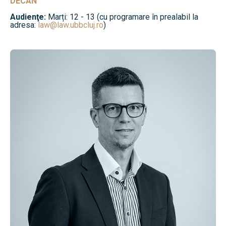
DECAN
Audienţe:
Marți: 12 - 13 (cu programare în prealabil la
adresa:
law@law.ubbcluj.ro
)