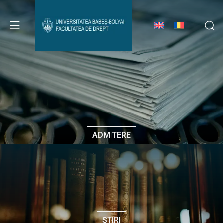
Avizier Studenți
Studii
Admitere
ADMITERE
Erasmus & Internațional
Despre Facultate
ȘTIRI