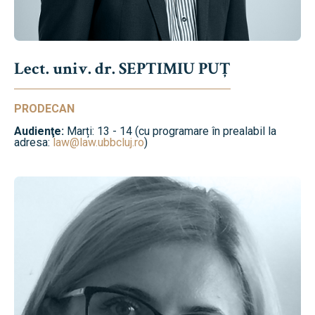
Lect. univ. dr. SEPTIMIU PUȚ
PRODECAN
Audienţe:
Marți: 13 - 14 (cu programare în prealabil la
adresa:
law@law.ubbcluj.ro
)