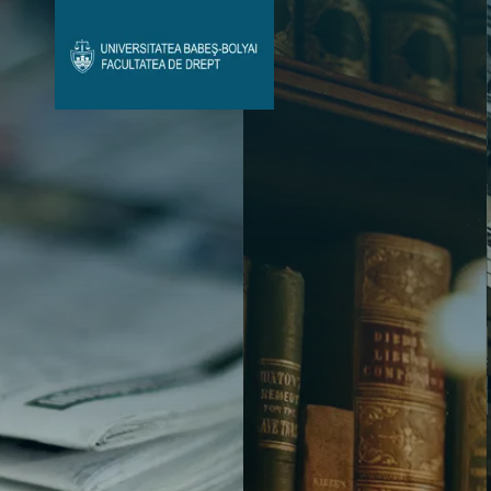
Avizier Studenți
Studii
Admitere
Bibliotecă & Reviste
Contact