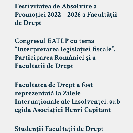
Festivitatea de Absolvire a
Promoției 2022 – 2026 a Facultății
de Drept
Congresul EATLP cu tema
“Interpretarea legislației fiscale”.
Participarea României și a
Facultații de Drept
Facultatea de Drept a fost
reprezentată la Zilele
Avizier S
Internaționale ale Insolvenței, sub
egida Asociației Henri Capitant
Studii
UNIVERSITATEA BABEȘ - BOLYAI
Admitere
FACULTATEA
Studenții Facultății de Drept
Erasmus &