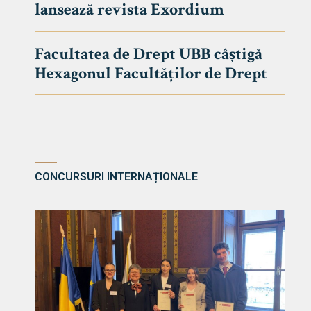
lansează revista Exordium
DE DREPT
Despre Fa
Facultatea de Drept UBB câștigă
Știri
Hexagonul Facultăților de Drept
Echipa Fac
Bibliotec
Contact
CONCURSURI INTERNAȚIONALE