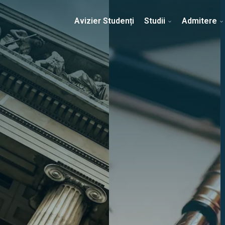
Erasmus & Internațional
Despre Facultate
Ști
Avizier Studenți
Studii
Admitere