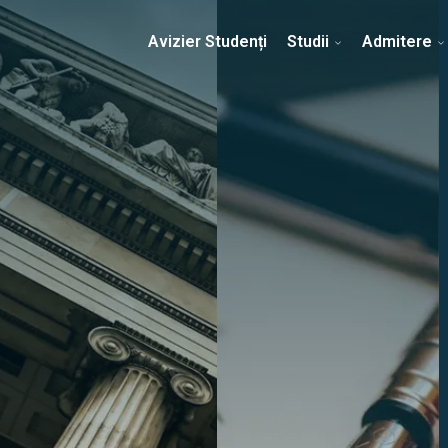
Erasmus & Internațional
Despre Facultate
Ști
Avizier Studenți
Studii
Admitere