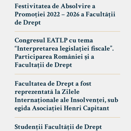
Festivitatea de Absolvire a
Promoției 2022 – 2026 a Facultății
de Drept
Congresul EATLP cu tema
“Interpretarea legislației fiscale”.
Participarea României și a
Facultații de Drept
Facultatea de Drept a fost
reprezentată la Zilele
Avizier S
Internaționale ale Insolvenței, sub
egida Asociației Henri Capitant
Studii
UNIVERSITATEA BABEȘ - BOLYAI
Admitere
FACULTATEA
Studenții Facultății de Drept
Erasmus &