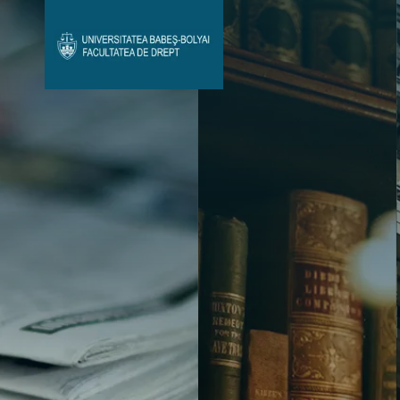
Avizier Studenți
Studii
Admitere
Bibliotecă & Reviste
Contact