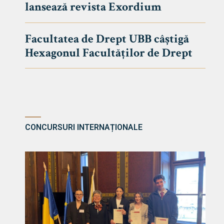
lansează revista Exordium
DE DREPT
Despre Fa
Facultatea de Drept UBB câștigă
Știri
Hexagonul Facultăților de Drept
Echipa Fac
Bibliotec
Contact
CONCURSURI INTERNAȚIONALE