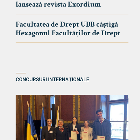
lansează revista Exordium
DE DREPT
Despre Fa
Facultatea de Drept UBB câștigă
Știri
Hexagonul Facultăților de Drept
Echipa Fac
Bibliotec
Contact
CONCURSURI INTERNAȚIONALE