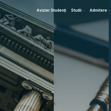
Erasmus & Internațional
Despre Facultate
Ști
Avizier Studenți
Studii
Admitere