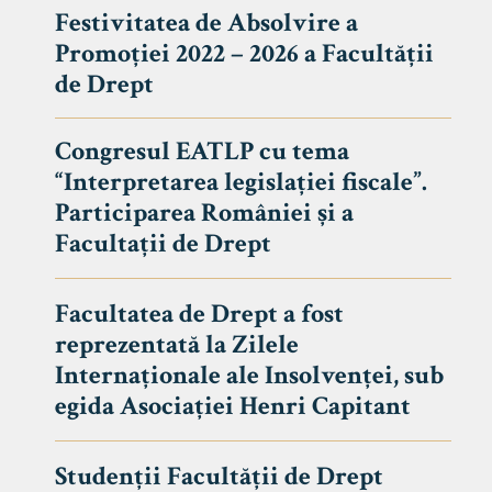
Festivitatea de Absolvire a
Promoției 2022 – 2026 a Facultății
de Drept
Congresul EATLP cu tema
“Interpretarea legislației fiscale”.
Participarea României și a
Facultații de Drept
Facultatea de Drept a fost
reprezentată la Zilele
Avizier S
Internaționale ale Insolvenței, sub
egida Asociației Henri Capitant
Studii
UNIVERSITATEA BABEȘ - BOLYAI
Admitere
FACULTATEA
Studenții Facultății de Drept
Erasmus &