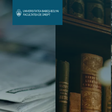
Avizier Studenți
Studii
Admitere
Bibliotecă & Reviste
Contact