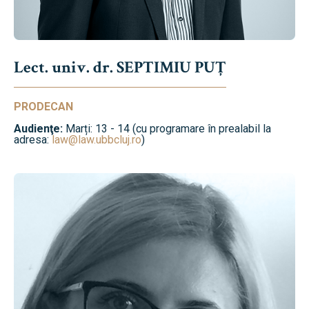
Lect. univ. dr. SEPTIMIU PUȚ
PRODECAN
Audienţe:
Marți: 13 - 14 (cu programare în prealabil la
adresa:
law@law.ubbcluj.ro
)