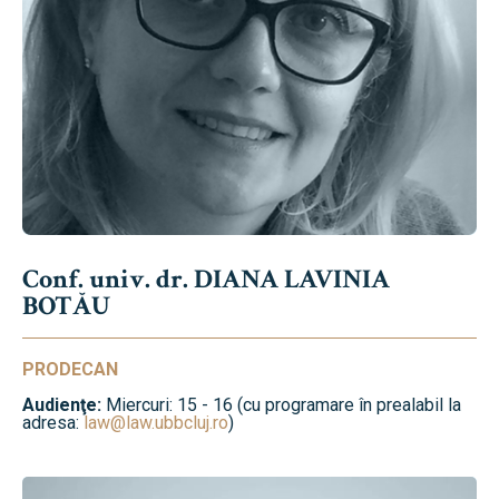
Conf. univ. dr. DIANA LAVINIA
BOTĂU
PRODECAN
Audienţe:
Miercuri: 15 - 16 (cu programare în prealabil la
adresa:
law@law.ubbcluj.ro
)