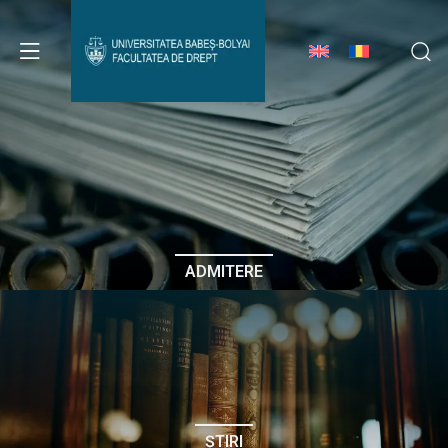
Avizier Studenți
Studii
Admitere
ADMITERE
Erasmus & Internațional
Despre Facultate
ȘTIRI