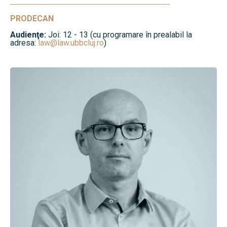
PRODECAN
Audienţe:
Joi: 12 - 13 (cu programare în prealabil la
adresa:
law@law.ubbcluj.ro
)