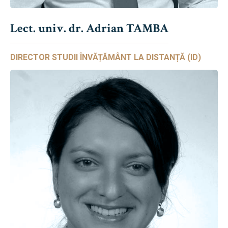
Lect. univ. dr. Adrian TAMBA
DIRECTOR STUDII ÎNVĂȚĂMÂNT LA DISTANȚĂ (ID)