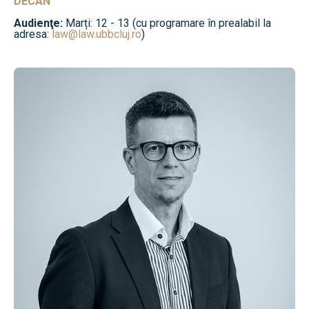
DECAN
Audienţe:
Marți: 12 - 13 (cu programare în prealabil la
adresa:
law@law.ubbcluj.ro
)