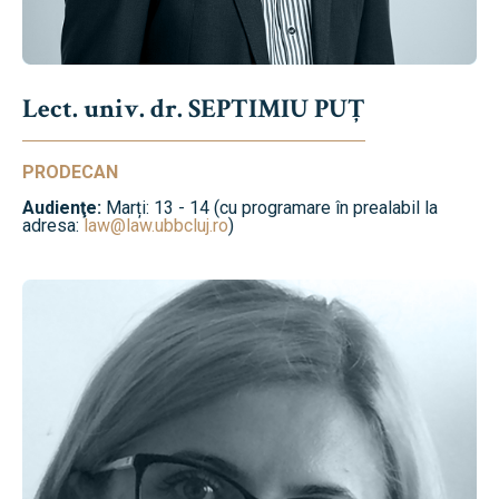
Lect. univ. dr. SEPTIMIU PUȚ
PRODECAN
Audienţe:
Marți: 13 - 14 (cu programare în prealabil la
adresa:
law@law.ubbcluj.ro
)