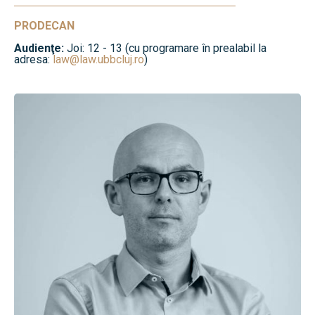
PRODECAN
Audienţe:
Joi: 12 - 13 (cu programare în prealabil la
adresa:
law@law.ubbcluj.ro
)