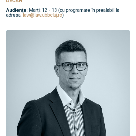
DECAN
Audienţe:
Marți: 12 - 13 (cu programare în prealabil la
adresa:
law@law.ubbcluj.ro
)