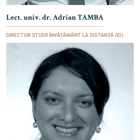
Lect. univ. dr. Adrian TAMBA
DIRECTOR STUDII ÎNVĂȚĂMÂNT LA DISTANȚĂ (ID)