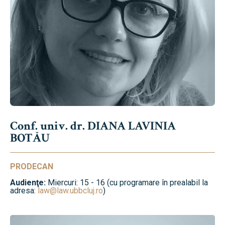
Conf. univ. dr. DIANA LAVINIA
BOTĂU
PRODECAN
Audienţe:
Miercuri: 15 - 16 (cu programare în prealabil la
adresa:
law@law.ubbcluj.ro
)