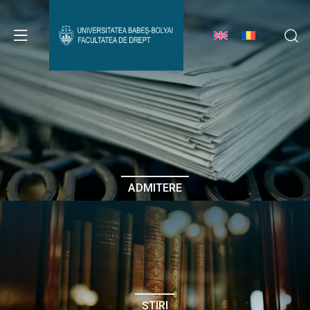
Avizier Studenți
Studii
Admitere
ADMITERE
Erasmus & Internațional
Despre Facultate
ȘTIRI