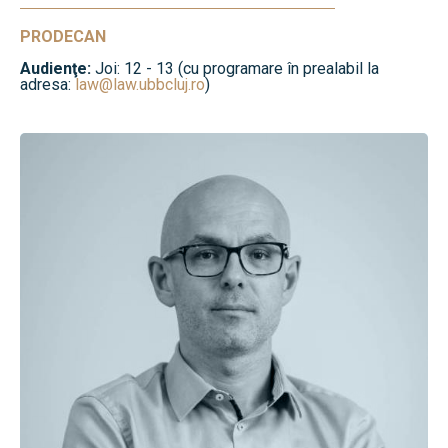
PRODECAN
Audienţe:
Joi: 12 - 13 (cu programare în prealabil la
adresa:
law@law.ubbcluj.ro
)