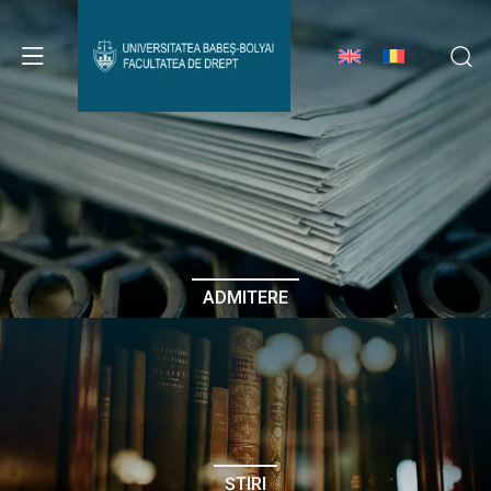
Avizier Studenți
Studii
Admitere
ADMITERE
Erasmus & Internațional
Despre Facultate
ȘTIRI