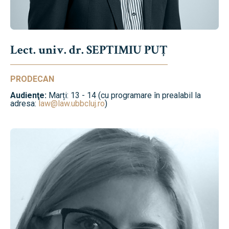
Lect. univ. dr. SEPTIMIU PUȚ
PRODECAN
Audienţe:
Marți: 13 - 14 (cu programare în prealabil la
adresa:
law@law.ubbcluj.ro
)