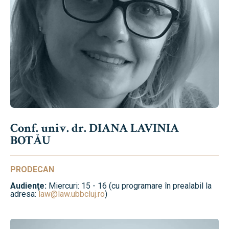
Conf. univ. dr. DIANA LAVINIA
BOTĂU
PRODECAN
Audienţe:
Miercuri: 15 - 16 (cu programare în prealabil la
adresa:
law@law.ubbcluj.ro
)