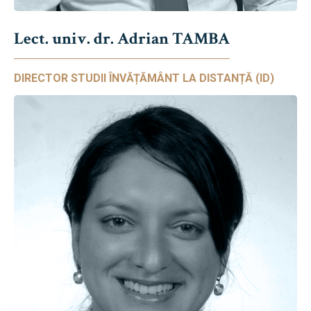
Lect. univ. dr. Adrian TAMBA
DIRECTOR STUDII ÎNVĂȚĂMÂNT LA DISTANȚĂ (ID)