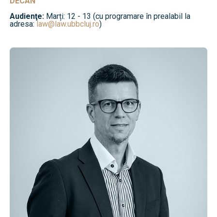
DECAN
Audienţe:
Marți: 12 - 13 (cu programare în prealabil la
adresa:
law@law.ubbcluj.ro
)