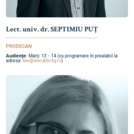
Lect. univ. dr. SEPTIMIU PUȚ
PRODECAN
Audienţe:
Marți: 13 - 14 (cu programare în prealabil la
adresa:
law@law.ubbcluj.ro
)