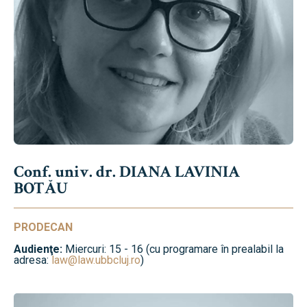
Conf. univ. dr. DIANA LAVINIA
BOTĂU
PRODECAN
Audienţe:
Miercuri: 15 - 16 (cu programare în prealabil la
adresa:
law@law.ubbcluj.ro
)