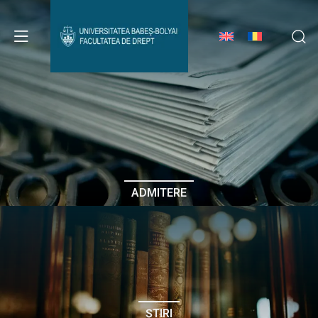
Avizier Studenți
Studii
Admitere
ADMITERE
Erasmus & Internațional
Despre Facultate
ȘTIRI