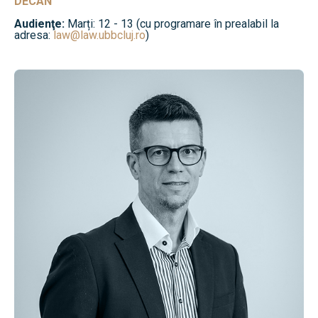
DECAN
Audienţe:
Marți: 12 - 13 (cu programare în prealabil la
adresa:
law@law.ubbcluj.ro
)