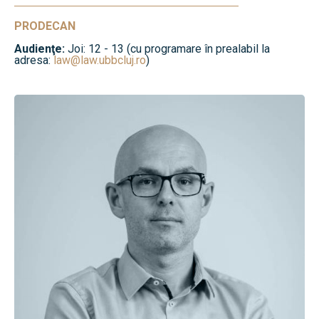
PRODECAN
Audienţe:
Joi: 12 - 13 (cu programare în prealabil la
adresa:
law@law.ubbcluj.ro
)