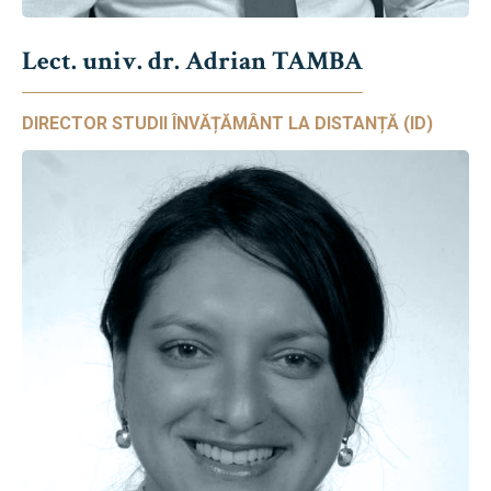
Lect. univ. dr. Adrian TAMBA
DIRECTOR STUDII ÎNVĂȚĂMÂNT LA DISTANȚĂ (ID)