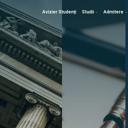
Erasmus & Internațional
Despre Facultate
Ști
Avizier Studenți
Studii
Admitere