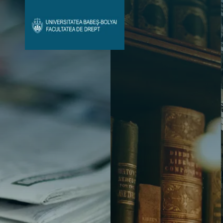
Avizier Studenți
Studii
Admitere
Bibliotecă & Reviste
Contact