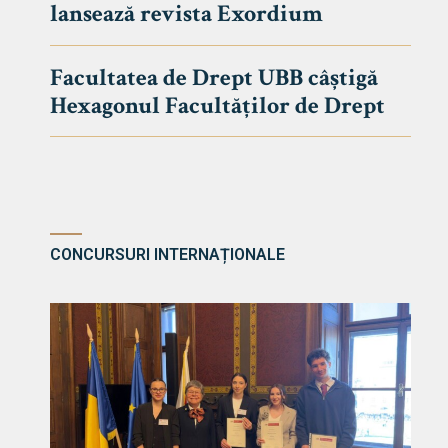
lansează revista Exordium
DE DREPT
Despre Fa
Facultatea de Drept UBB câștigă
Știri
Hexagonul Facultăților de Drept
Echipa Fac
Bibliotec
Contact
CONCURSURI INTERNAȚIONALE