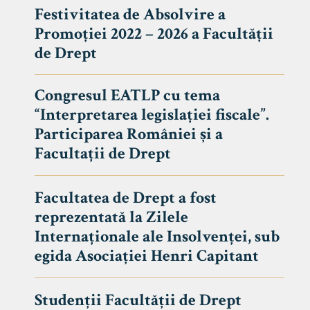
Festivitatea de Absolvire a
Promoției 2022 – 2026 a Facultății
de Drept
Congresul EATLP cu tema
“Interpretarea legislației fiscale”.
Participarea României și a
Facultații de Drept
Facultatea de Drept a fost
reprezentată la Zilele
Avizier S
Internaționale ale Insolvenței, sub
egida Asociației Henri Capitant
Studii
UNIVERSITATEA BABEȘ - BOLYAI
Admitere
FACULTATEA
Studenții Facultății de Drept
Erasmus &