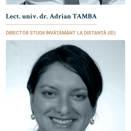
Lect. univ. dr. Adrian TAMBA
DIRECTOR STUDII ÎNVĂȚĂMÂNT LA DISTANȚĂ (ID)