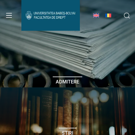
Avizier Studenți
Studii
Admitere
ADMITERE
Erasmus & Internațional
Despre Facultate
ȘTIRI