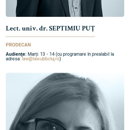
Lect. univ. dr. SEPTIMIU PUȚ
PRODECAN
Audienţe:
Marți: 13 - 14 (cu programare în prealabil la
adresa:
law@law.ubbcluj.ro
)