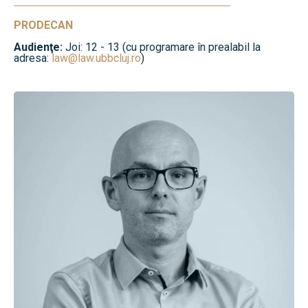
PRODECAN
Audienţe:
Joi: 12 - 13 (cu programare în prealabil la
adresa:
law@law.ubbcluj.ro
)