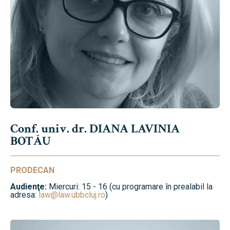
Conf. univ. dr. DIANA LAVINIA
BOTĂU
PRODECAN
Audienţe:
Miercuri: 15 - 16 (cu programare în prealabil la
adresa:
law@law.ubbcluj.ro
)