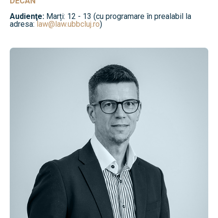
DECAN
Audienţe:
Marți: 12 - 13 (cu programare în prealabil la
adresa:
law@law.ubbcluj.ro
)