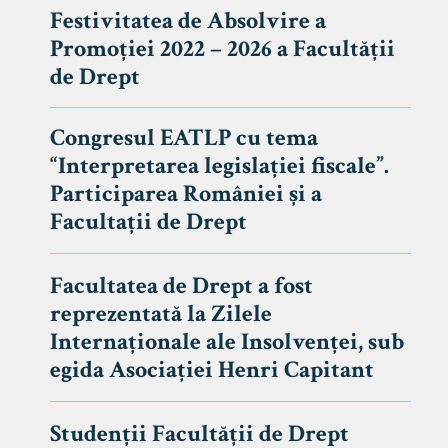
Festivitatea de Absolvire a
Promoției 2022 – 2026 a Facultății
de Drept
Congresul EATLP cu tema
“Interpretarea legislației fiscale”.
Participarea României și a
Facultații de Drept
Facultatea de Drept a fost
reprezentată la Zilele
Avizier S
Internaționale ale Insolvenței, sub
egida Asociației Henri Capitant
Studii
UNIVERSITATEA BABEȘ - BOLYAI
Admitere
FACULTATEA
Studenții Facultății de Drept
Erasmus &