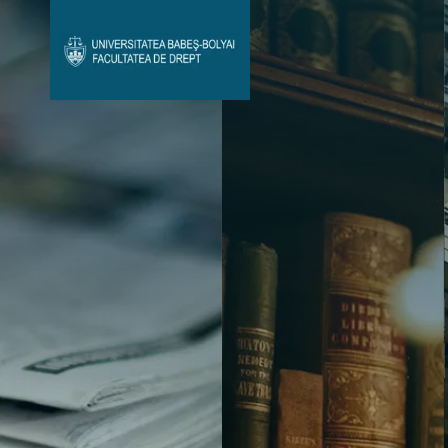
Avizier Studenți
Studii
Admitere
Bibliotecă & Reviste
Contact