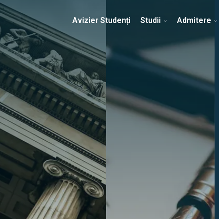
Erasmus & Internațional
Despre Facultate
Ști
Avizier Studenți
Studii
Admitere