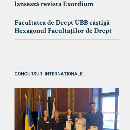
lansează revista Exordium
DE DREPT
Despre Fa
Facultatea de Drept UBB câștigă
Știri
Hexagonul Facultăților de Drept
Echipa Fac
Bibliotec
Contact
CONCURSURI INTERNAȚIONALE