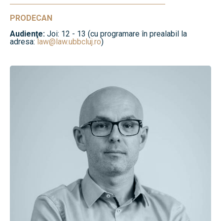
PRODECAN
Audienţe:
Joi: 12 - 13 (cu programare în prealabil la
adresa:
law@law.ubbcluj.ro
)