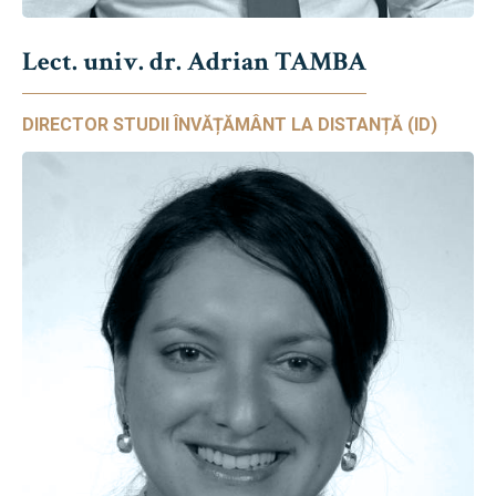
Lect. univ. dr. Adrian TAMBA
DIRECTOR STUDII ÎNVĂȚĂMÂNT LA DISTANȚĂ (ID)