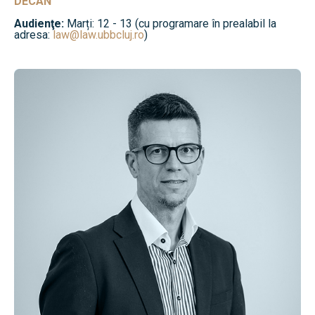
DECAN
Audienţe:
Marți: 12 - 13 (cu programare în prealabil la
adresa:
law@law.ubbcluj.ro
)