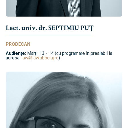
Lect. univ. dr. SEPTIMIU PUȚ
PRODECAN
Audienţe:
Marți: 13 - 14 (cu programare în prealabil la
adresa:
law@law.ubbcluj.ro
)