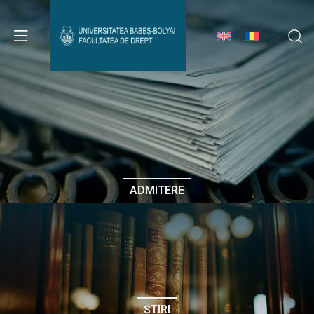
Avizier Studenți
Studii
Admitere
ADMITERE
Erasmus & Internațional
Despre Facultate
ȘTIRI