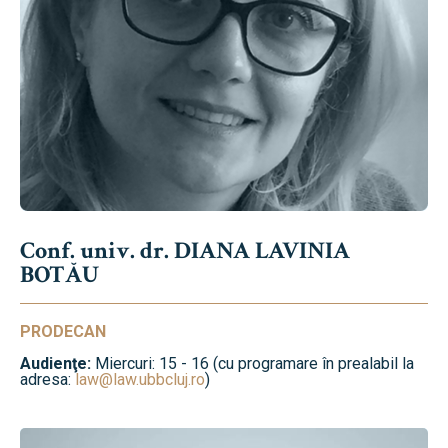
Conf. univ. dr. DIANA LAVINIA
BOTĂU
PRODECAN
Audienţe:
Miercuri: 15 - 16 (cu programare în prealabil la
adresa:
law@law.ubbcluj.ro
)