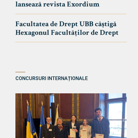
lansează revista Exordium
DE DREPT
Despre Fa
Facultatea de Drept UBB câștigă
Știri
Hexagonul Facultăților de Drept
Echipa Fac
Bibliotec
Contact
CONCURSURI INTERNAȚIONALE