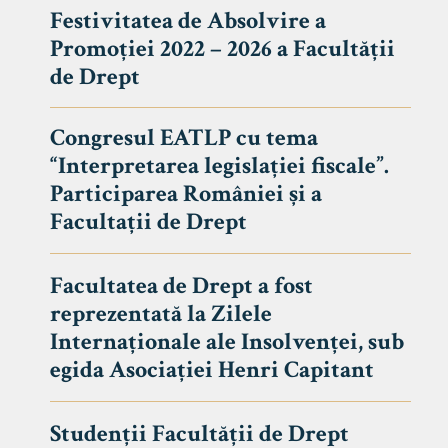
Festivitatea de Absolvire a
Promoției 2022 – 2026 a Facultății
de Drept
Congresul EATLP cu tema
“Interpretarea legislației fiscale”.
Participarea României și a
Facultații de Drept
Facultatea de Drept a fost
reprezentată la Zilele
Avizier S
Internaționale ale Insolvenței, sub
egida Asociației Henri Capitant
Studii
UNIVERSITATEA BABEȘ - BOLYAI
Admitere
FACULTATEA
Studenții Facultății de Drept
Erasmus &