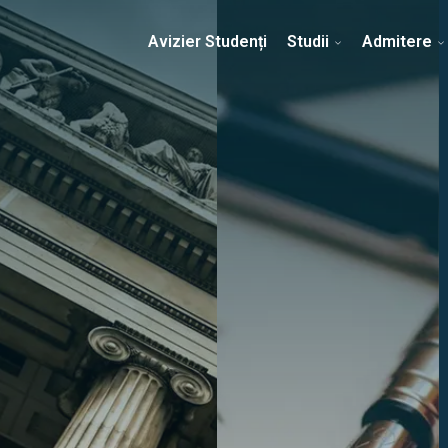
Erasmus & Internațional
Despre Facultate
Ști
Avizier Studenți
Studii
Admitere