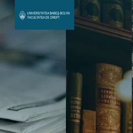
Avizier Studenți
Studii
Admitere
Bibliotecă & Reviste
Contact