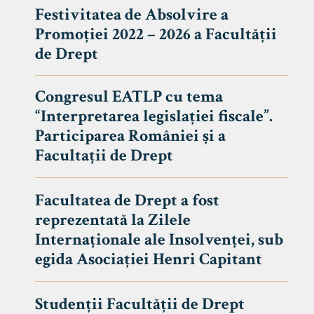
Festivitatea de Absolvire a
Promoției 2022 – 2026 a Facultății
de Drept
Congresul EATLP cu tema
“Interpretarea legislației fiscale”.
Participarea României și a
Facultații de Drept
Facultatea de Drept a fost
reprezentată la Zilele
Avizier S
Internaționale ale Insolvenței, sub
egida Asociației Henri Capitant
Studii
UNIVERSITATEA BABEȘ - BOLYAI
Admitere
FACULTATEA
Studenții Facultății de Drept
Erasmus &