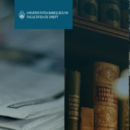
Avizier Studenți
Studii
Admitere
Bibliotecă & Reviste
Contact