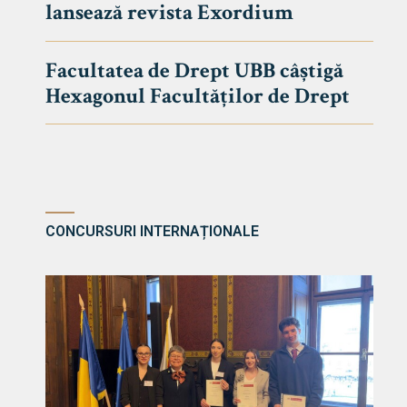
lansează revista Exordium
DE DREPT
Despre Fa
Facultatea de Drept UBB câștigă
Știri
Hexagonul Facultăților de Drept
Echipa Fac
Bibliotec
Contact
CONCURSURI INTERNAȚIONALE