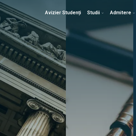
Erasmus & Internațional
Despre Facultate
Ști
Avizier Studenți
Studii
Admitere