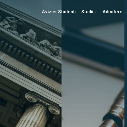
Erasmus & Internațional
Despre Facultate
Ști
Avizier Studenți
Studii
Admitere