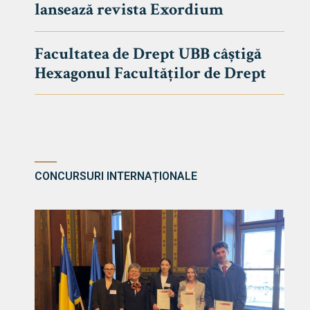
lansează revista Exordium
DE DREPT
Despre Fa
Facultatea de Drept UBB câștigă
Știri
Hexagonul Facultăților de Drept
Echipa Fac
Bibliotec
Contact
CONCURSURI INTERNAȚIONALE