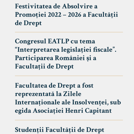
Festivitatea de Absolvire a
Promoției 2022 – 2026 a Facultății
de Drept
Congresul EATLP cu tema
“Interpretarea legislației fiscale”.
Participarea României și a
Facultații de Drept
Facultatea de Drept a fost
reprezentată la Zilele
Avizier S
Internaționale ale Insolvenței, sub
egida Asociației Henri Capitant
Studii
UNIVERSITATEA BABEȘ - BOLYAI
Admitere
FACULTATEA
Studenții Facultății de Drept
Erasmus &