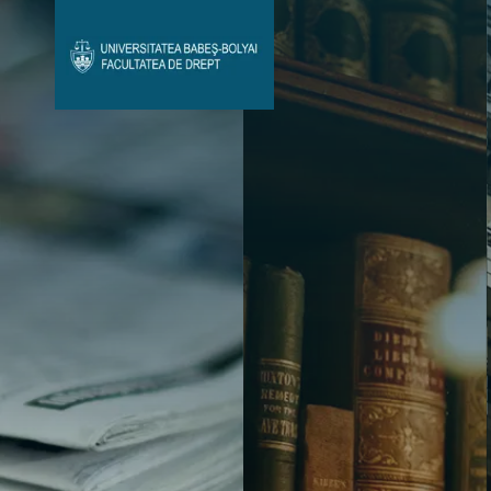
Avizier Studenți
Studii
Admitere
Bibliotecă & Reviste
Contact