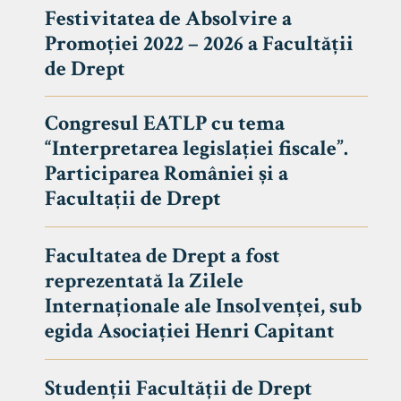
Festivitatea de Absolvire a
Promoției 2022 – 2026 a Facultății
de Drept
Congresul EATLP cu tema
“Interpretarea legislației fiscale”.
Participarea României și a
Facultații de Drept
Facultatea de Drept a fost
reprezentată la Zilele
Avizier S
Internaționale ale Insolvenței, sub
egida Asociației Henri Capitant
Studii
UNIVERSITATEA BABEȘ - BOLYAI
Admitere
FACULTATEA
Studenții Facultății de Drept
Erasmus &