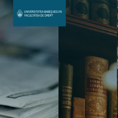
Avizier Studenți
Studii
Admitere
Bibliotecă & Reviste
Contact