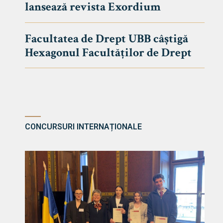
lansează revista Exordium
DE DREPT
Despre Fa
Facultatea de Drept UBB câștigă
Știri
Hexagonul Facultăților de Drept
Echipa Fac
Bibliotec
Contact
CONCURSURI INTERNAȚIONALE