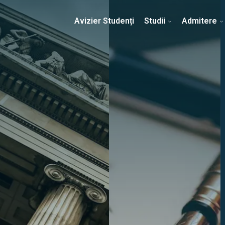
Erasmus & Internațional
Despre Facultate
Ști
Avizier Studenți
Studii
Admitere