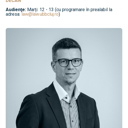
DECAN
Audienţe:
Marți: 12 - 13 (cu programare în prealabil la
adresa:
law@law.ubbcluj.ro
)