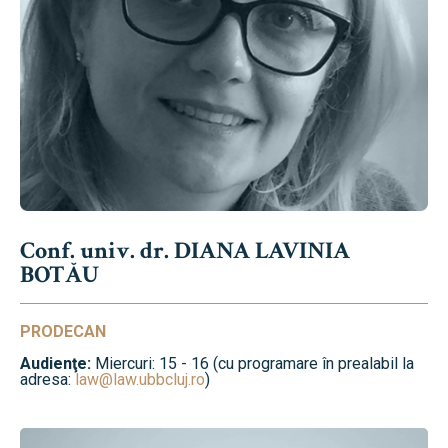
Conf. univ. dr. DIANA LAVINIA
BOTĂU
PRODECAN
Audienţe:
Miercuri: 15 - 16 (cu programare în prealabil la
adresa:
law@law.ubbcluj.ro
)