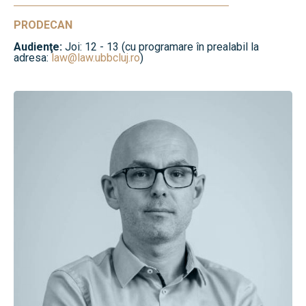
PRODECAN
Audienţe:
Joi: 12 - 13 (cu programare în prealabil la
adresa:
law@law.ubbcluj.ro
)