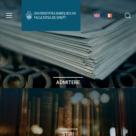
Avizier Studenți
Studii
Admitere
ADMITERE
Erasmus & Internațional
Despre Facultate
ȘTIRI