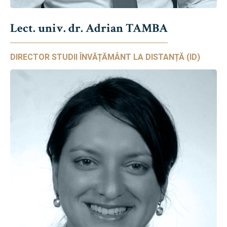
Lect. univ. dr. Adrian TAMBA
DIRECTOR STUDII ÎNVĂȚĂMÂNT LA DISTANȚĂ (ID)