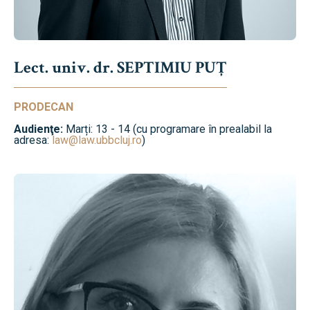
Lect. univ. dr. SEPTIMIU PUȚ
PRODECAN
Audienţe:
Marți: 13 - 14 (cu programare în prealabil la
adresa:
law@law.ubbcluj.ro
)