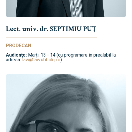
Lect. univ. dr. SEPTIMIU PUȚ
PRODECAN
Audienţe:
Marți: 13 - 14 (cu programare în prealabil la
adresa:
law@law.ubbcluj.ro
)