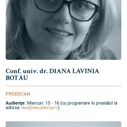
Conf. univ. dr. DIANA LAVINIA
BOTĂU
PRODECAN
Audienţe:
Miercuri: 15 - 16 (cu programare în prealabil la
adresa:
law@law.ubbcluj.ro
)