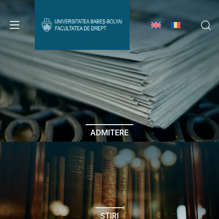
Avizier Studenți
Studii
Admitere
ADMITERE
Erasmus & Internațional
Despre Facultate
ȘTIRI