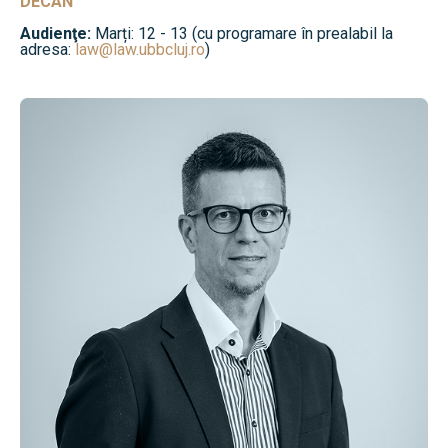
DECAN
Audienţe:
Marți: 12 - 13 (cu programare în prealabil la
adresa:
law@law.ubbcluj.ro
)