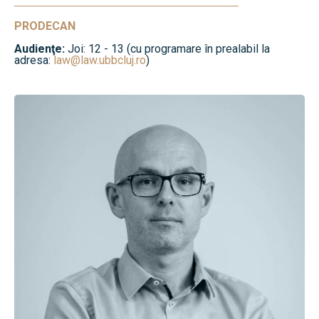
PRODECAN
Audienţe:
Joi: 12 - 13 (cu programare în prealabil la
adresa:
law@law.ubbcluj.ro
)