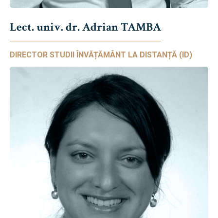
Lect. univ. dr. Adrian TAMBA
DIRECTOR STUDII ÎNVĂȚĂMÂNT LA DISTANȚĂ (ID)