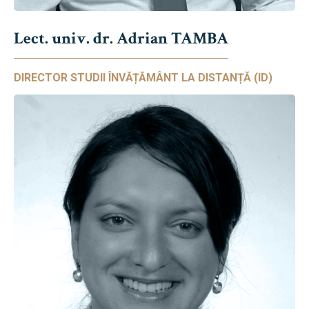
Lect. univ. dr. Adrian TAMBA
DIRECTOR STUDII ÎNVĂȚĂMÂNT LA DISTANȚĂ (ID)