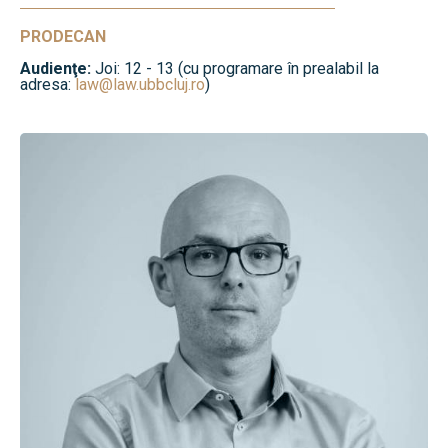
PRODECAN
Audienţe:
Joi: 12 - 13 (cu programare în prealabil la
adresa:
law@law.ubbcluj.ro
)