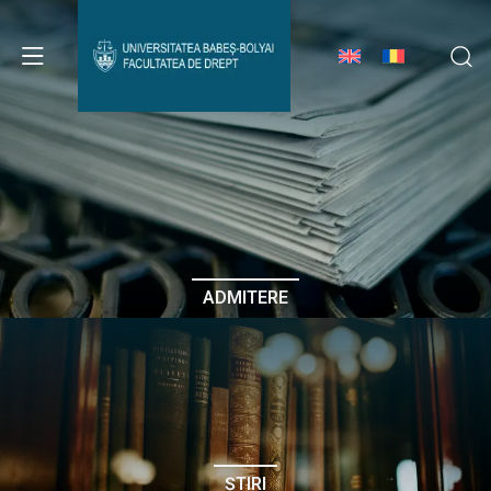
Avizier Studenți
Studii
Admitere
ADMITERE
Erasmus & Internațional
Despre Facultate
ȘTIRI