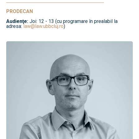
PRODECAN
Audienţe:
Joi: 12 - 13 (cu programare în prealabil la
adresa:
law@law.ubbcluj.ro
)