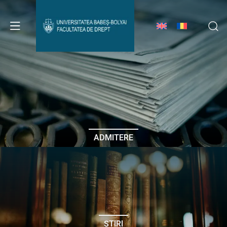
Avizier Studenți
Studii
Admitere
ADMITERE
Erasmus & Internațional
Despre Facultate
ȘTIRI