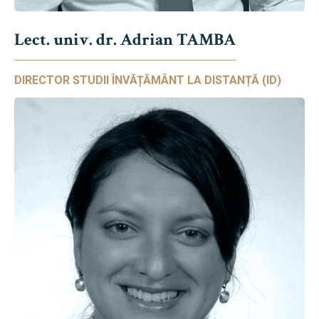
Lect. univ. dr. Adrian TAMBA
DIRECTOR STUDII ÎNVĂȚĂMÂNT LA DISTANȚĂ (ID)