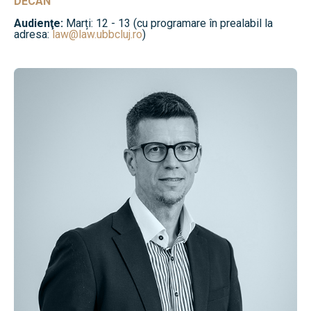
DECAN
Audienţe:
Marți: 12 - 13 (cu programare în prealabil la
adresa:
law@law.ubbcluj.ro
)