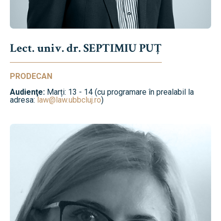
Lect. univ. dr. SEPTIMIU PUȚ
PRODECAN
Audienţe:
Marți: 13 - 14 (cu programare în prealabil la
adresa:
law@law.ubbcluj.ro
)