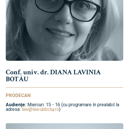
Conf. univ. dr. DIANA LAVINIA
BOTĂU
PRODECAN
Audienţe:
Miercuri: 15 - 16 (cu programare în prealabil la
adresa:
law@law.ubbcluj.ro
)