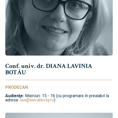
Conf. univ. dr. DIANA LAVINIA
BOTĂU
PRODECAN
Audienţe:
Miercuri: 15 - 16 (cu programare în prealabil la
adresa:
law@law.ubbcluj.ro
)