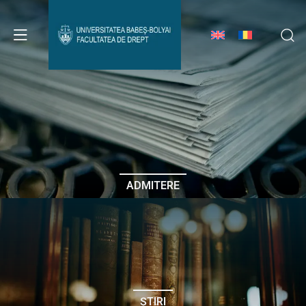
Avizier Studenți
Studii
Admitere
ADMITERE
Erasmus & Internațional
Despre Facultate
ȘTIRI