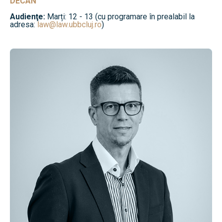
DECAN
Audienţe:
Marți: 12 - 13 (cu programare în prealabil la
adresa:
law@law.ubbcluj.ro
)