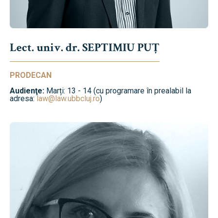
Lect. univ. dr. SEPTIMIU PUȚ
PRODECAN
Audienţe:
Marți: 13 - 14 (cu programare în prealabil la
adresa:
law@law.ubbcluj.ro
)