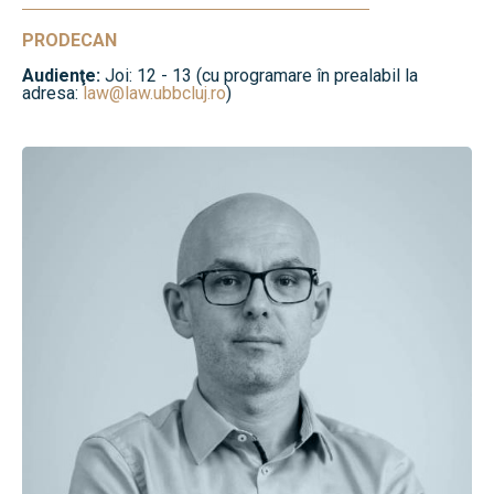
PRODECAN
Audienţe:
Joi: 12 - 13 (cu programare în prealabil la
adresa:
law@law.ubbcluj.ro
)