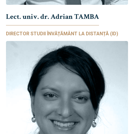
Lect. univ. dr. Adrian TAMBA
DIRECTOR STUDII ÎNVĂȚĂMÂNT LA DISTANȚĂ (ID)