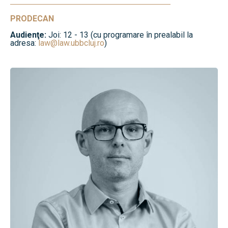
PRODECAN
Audienţe:
Joi: 12 - 13 (cu programare în prealabil la
adresa:
law@law.ubbcluj.ro
)