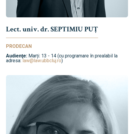
Lect. univ. dr. SEPTIMIU PUȚ
PRODECAN
Audienţe:
Marți: 13 - 14 (cu programare în prealabil la
adresa:
law@law.ubbcluj.ro
)