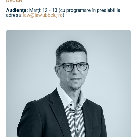
DECAN
Audienţe:
Marți: 12 - 13 (cu programare în prealabil la
adresa:
law@law.ubbcluj.ro
)