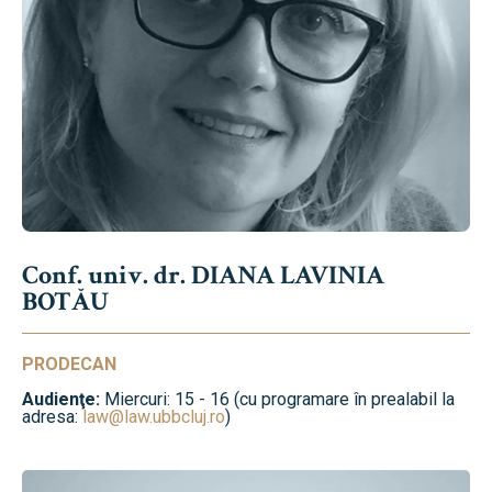
Conf. univ. dr. DIANA LAVINIA
BOTĂU
PRODECAN
Audienţe:
Miercuri: 15 - 16 (cu programare în prealabil la
adresa:
law@law.ubbcluj.ro
)