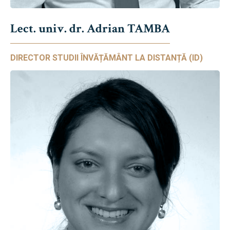
Lect. univ. dr. Adrian TAMBA
DIRECTOR STUDII ÎNVĂȚĂMÂNT LA DISTANȚĂ (ID)