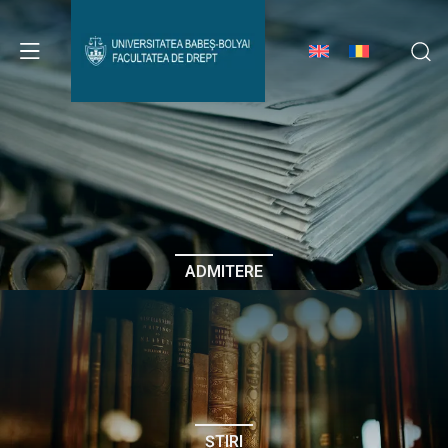
Avizier Studenți
Studii
Admitere
ADMITERE
Erasmus & Internațional
Despre Facultate
ȘTIRI