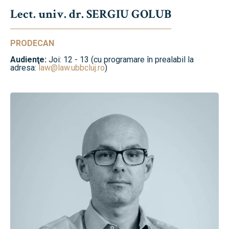
Lect. univ. dr. SERGIU GOLUB
PRODECAN
Audienţe:
Joi: 12 - 13 (cu programare în prealabil la
adresa:
law@law.ubbcluj.ro
)