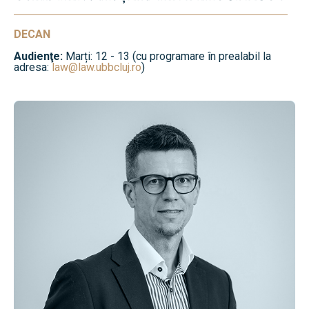
DECAN
Audienţe:
Marți: 12 - 13 (cu programare în prealabil la
adresa:
law@law.ubbcluj.ro
)