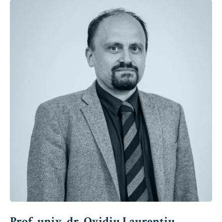
Prof. univ. dr. Ovidiu Laurențiu