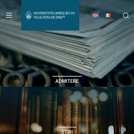
Avizier Studenți
Studii
Admitere
ADMITERE
Erasmus & Internațional
Despre Facultate
ȘTIRI