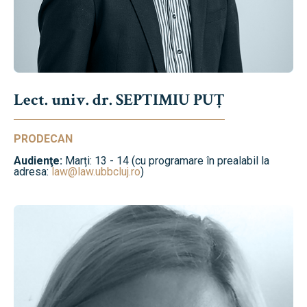
Lect. univ. dr. SEPTIMIU PUȚ
PRODECAN
Audienţe:
Marți: 13 - 14 (cu programare în prealabil la
adresa:
law@law.ubbcluj.ro
)