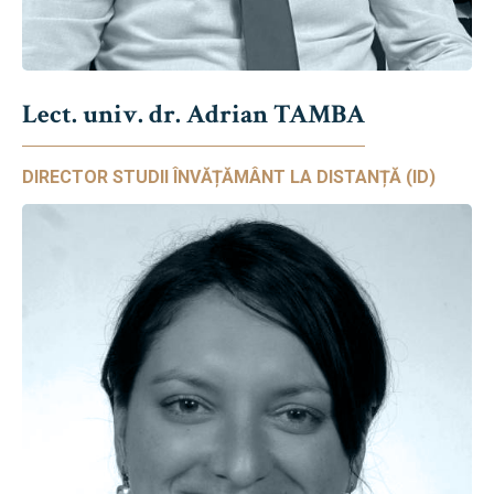
Lect. univ. dr. Adrian TAMBA
DIRECTOR STUDII ÎNVĂȚĂMÂNT LA DISTANȚĂ (ID)