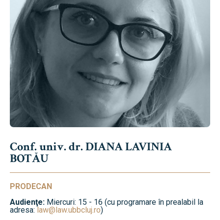
Conf. univ. dr. DIANA LAVINIA
BOTĂU
PRODECAN
Audienţe:
Miercuri: 15 - 16 (cu programare în prealabil la
adresa:
law@law.ubbcluj.ro
)