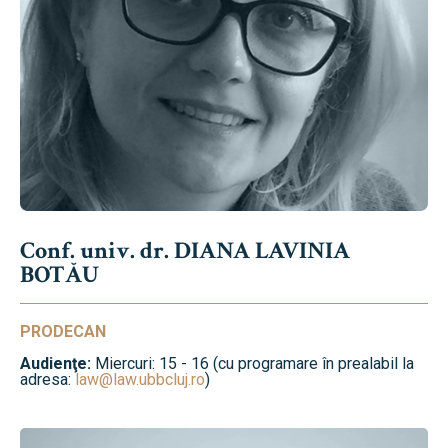
Conf. univ. dr. DIANA LAVINIA
BOTĂU
PRODECAN
Audienţe:
Miercuri: 15 - 16 (cu programare în prealabil la
adresa:
law@law.ubbcluj.ro
)