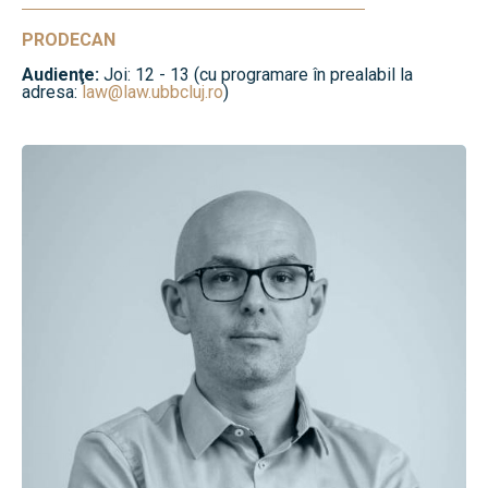
PRODECAN
Audienţe:
Joi: 12 - 13 (cu programare în prealabil la
adresa:
law@law.ubbcluj.ro
)