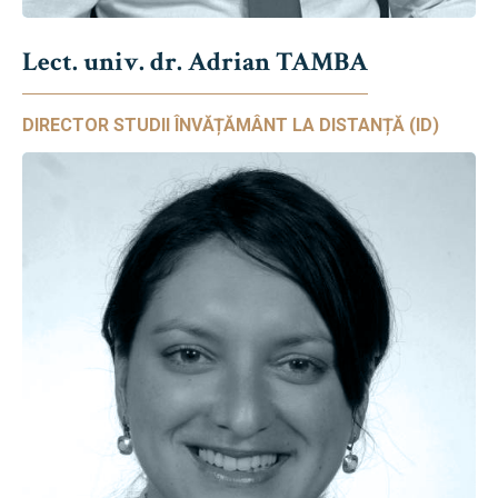
Lect. univ. dr. Adrian TAMBA
DIRECTOR STUDII ÎNVĂȚĂMÂNT LA DISTANȚĂ (ID)