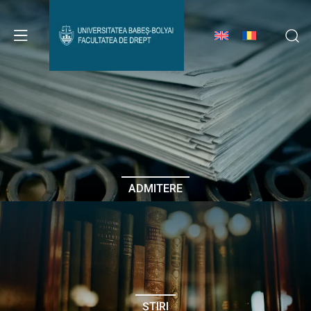
Avizier Studenți
Studii
Admitere
ADMITERE
Erasmus & Internațional
Despre Facultate
ȘTIRI