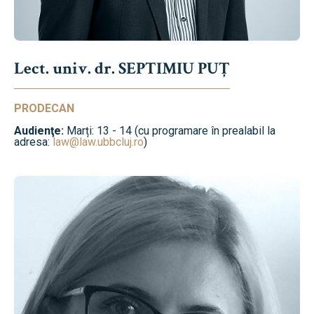
Lect. univ. dr. SEPTIMIU PUȚ
PRODECAN
Audienţe:
Marți: 13 - 14 (cu programare în prealabil la
adresa:
law@law.ubbcluj.ro
)