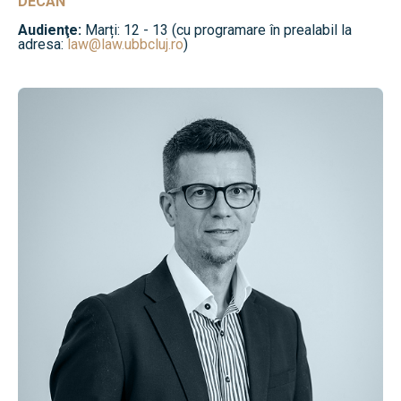
DECAN
Audienţe:
Marți: 12 - 13 (cu programare în prealabil la
adresa:
law@law.ubbcluj.ro
)