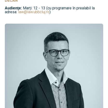
DECAN
Audienţe:
Marți: 12 - 13 (cu programare în prealabil la
adresa:
law@law.ubbcluj.ro
)