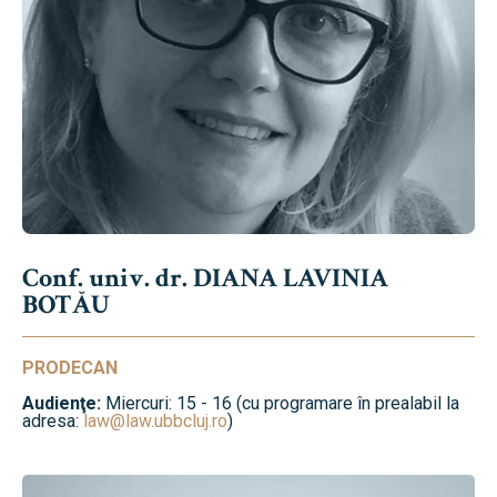
Conf. univ. dr. DIANA LAVINIA
BOTĂU
PRODECAN
Audienţe:
Miercuri: 15 - 16 (cu programare în prealabil la
adresa:
law@law.ubbcluj.ro
)