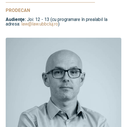
PRODECAN
Audienţe:
Joi: 12 - 13 (cu programare în prealabil la
adresa:
law@law.ubbcluj.ro
)