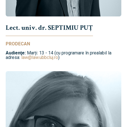
Lect. univ. dr. SEPTIMIU PUȚ
PRODECAN
Audienţe:
Marți: 13 - 14 (cu programare în prealabil la
adresa:
law@law.ubbcluj.ro
)