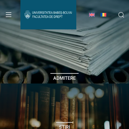
Avizier Studenți
Studii
Admitere
ADMITERE
Erasmus & Internațional
Despre Facultate
ȘTIRI