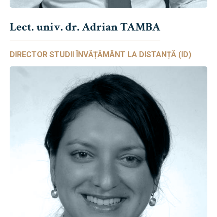
Lect. univ. dr. Adrian TAMBA
DIRECTOR STUDII ÎNVĂȚĂMÂNT LA DISTANȚĂ (ID)