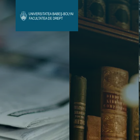
Avizier Studenți
Studii
Admitere
Bibliotecă & Reviste
Contact