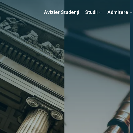
Erasmus & Internațional
Despre Facultate
Ști
Avizier Studenți
Studii
Admitere