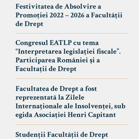
Festivitatea de Absolvire a
Promoției 2022 – 2026 a Facultății
de Drept
Congresul EATLP cu tema
“Interpretarea legislației fiscale”.
Participarea României și a
Facultații de Drept
Facultatea de Drept a fost
reprezentată la Zilele
Avizier S
Internaționale ale Insolvenței, sub
egida Asociației Henri Capitant
Studii
UNIVERSITATEA BABEȘ - BOLYAI
Admitere
FACULTATEA
Studenții Facultății de Drept
Erasmus &