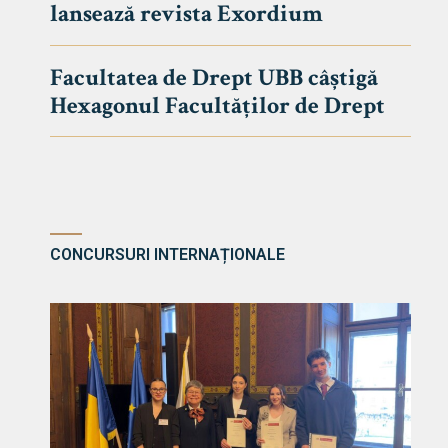
lansează revista Exordium
DE DREPT
Despre Fa
Facultatea de Drept UBB câștigă
Știri
Hexagonul Facultăților de Drept
Echipa Fac
Bibliotec
Contact
CONCURSURI INTERNAȚIONALE