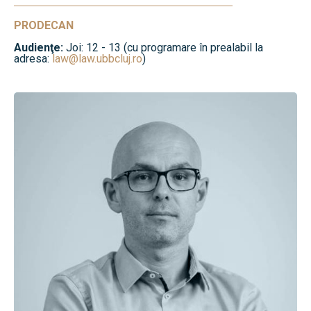
PRODECAN
Audienţe:
Joi: 12 - 13 (cu programare în prealabil la
adresa:
law@law.ubbcluj.ro
)