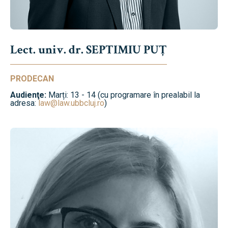
Lect. univ. dr. SEPTIMIU PUȚ
PRODECAN
Audienţe:
Marți: 13 - 14 (cu programare în prealabil la
adresa:
law@law.ubbcluj.ro
)