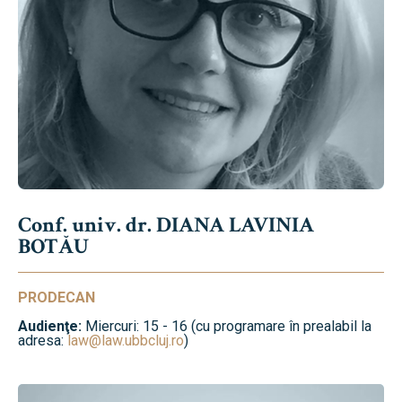
Conf. univ. dr. DIANA LAVINIA
BOTĂU
PRODECAN
Audienţe:
Miercuri: 15 - 16 (cu programare în prealabil la
adresa:
law@law.ubbcluj.ro
)