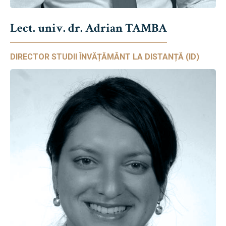
Lect. univ. dr. Adrian TAMBA
DIRECTOR STUDII ÎNVĂȚĂMÂNT LA DISTANȚĂ (ID)