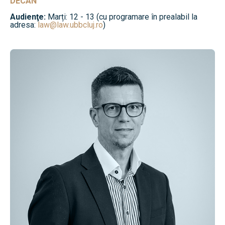
DECAN
Audienţe:
Marți: 12 - 13 (cu programare în prealabil la
adresa:
law@law.ubbcluj.ro
)