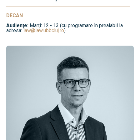
DECAN
Audienţe:
Marți: 12 - 13 (cu programare în prealabil la
adresa:
law@law.ubbcluj.ro
)