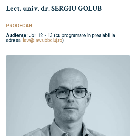
Lect. univ. dr. SERGIU GOLUB
PRODECAN
Audienţe:
Joi: 12 - 13 (cu programare în prealabil la
adresa:
law@law.ubbcluj.ro
)