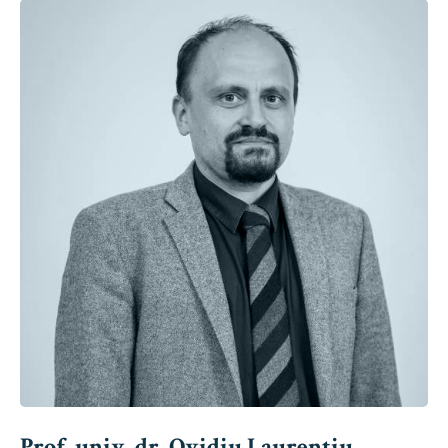
Prof. univ. dr. Ovidiu Laurențiu