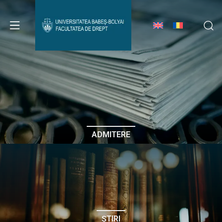
Avizier Studenți
Studii
Admitere
ADMITERE
Erasmus & Internațional
Despre Facultate
ȘTIRI