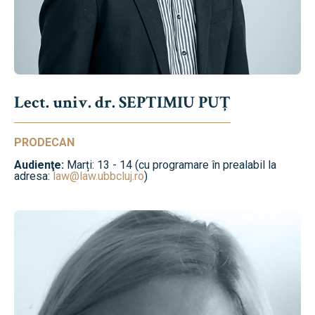
Lect. univ. dr. SEPTIMIU PUȚ
PRODECAN
Audienţe:
Marți: 13 - 14 (cu programare în prealabil la
adresa:
law@law.ubbcluj.ro
)