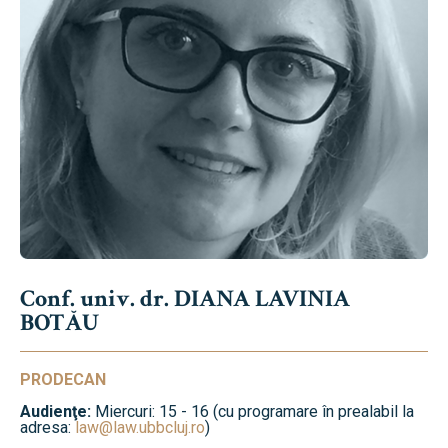
Conf. univ. dr. DIANA LAVINIA
BOTĂU
PRODECAN
Audienţe:
Miercuri: 15 - 16 (cu programare în prealabil la
adresa:
law@law.ubbcluj.ro
)