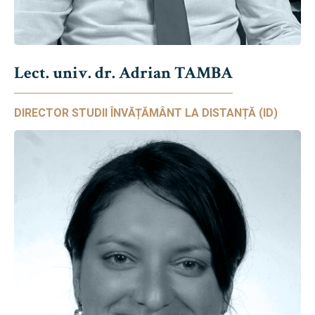
Lect. univ. dr. Adrian TAMBA
DIRECTOR STUDII ÎNVĂȚĂMÂNT LA DISTANȚĂ (ID)