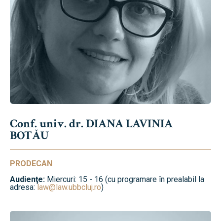
Conf. univ. dr. DIANA LAVINIA
BOTĂU
PRODECAN
Audienţe:
Miercuri: 15 - 16 (cu programare în prealabil la
adresa:
law@law.ubbcluj.ro
)