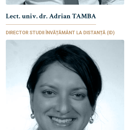
Lect. univ. dr. Adrian TAMBA
DIRECTOR STUDII ÎNVĂȚĂMÂNT LA DISTANȚĂ (ID)