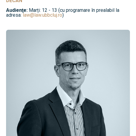
DECAN
Audienţe:
Marți: 12 - 13 (cu programare în prealabil la
adresa:
law@law.ubbcluj.ro
)