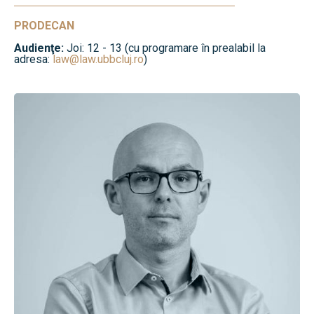
PRODECAN
Audienţe:
Joi: 12 - 13 (cu programare în prealabil la
adresa:
law@law.ubbcluj.ro
)