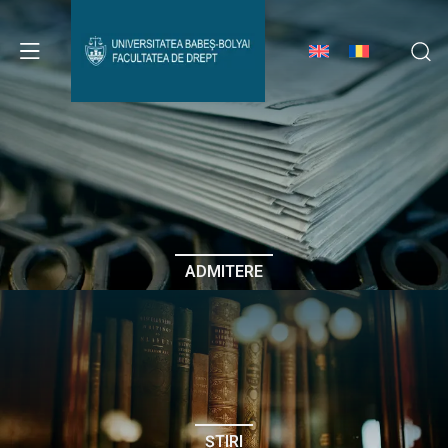
Avizier Studenți
Studii
Admitere
ADMITERE
Erasmus & Internațional
Despre Facultate
ȘTIRI