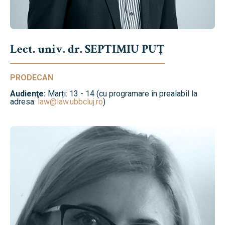
Lect. univ. dr. SEPTIMIU PUȚ
PRODECAN
Audienţe:
Marți: 13 - 14 (cu programare în prealabil la
adresa:
law@law.ubbcluj.ro
)