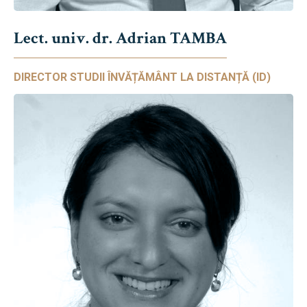
Lect. univ. dr. Adrian TAMBA
DIRECTOR STUDII ÎNVĂȚĂMÂNT LA DISTANȚĂ (ID)