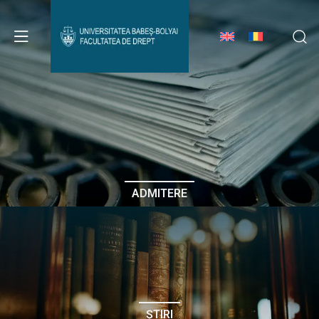
Avizier Studenți
Studii
Admitere
ADMITERE
Erasmus & Internațional
Despre Facultate
ȘTIRI