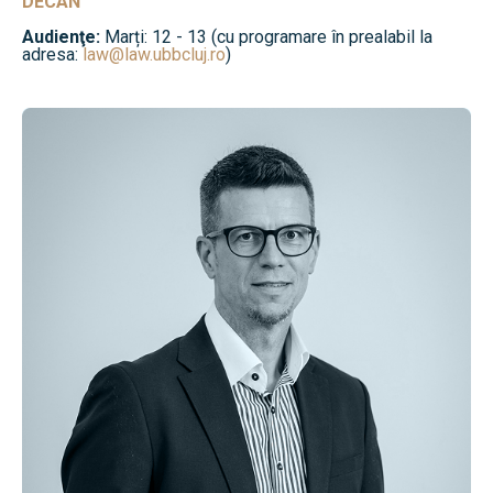
DECAN
Audienţe:
Marți: 12 - 13 (cu programare în prealabil la
adresa:
law@law.ubbcluj.ro
)