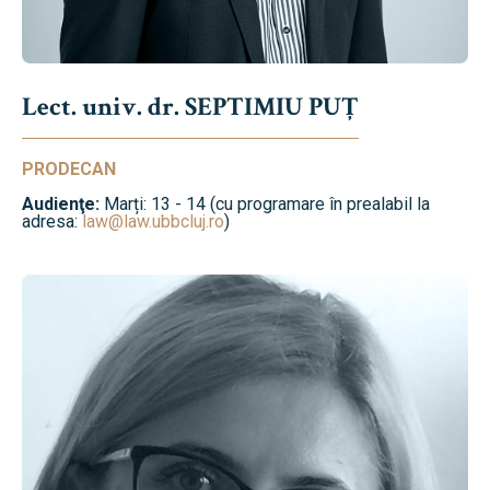
Lect. univ. dr. SEPTIMIU PUȚ
PRODECAN
Audienţe:
Marți: 13 - 14 (cu programare în prealabil la
adresa:
law@law.ubbcluj.ro
)