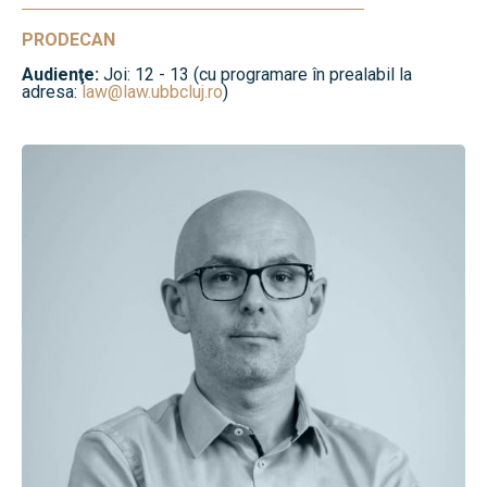
PRODECAN
Audienţe:
Joi: 12 - 13 (cu programare în prealabil la
adresa:
law@law.ubbcluj.ro
)