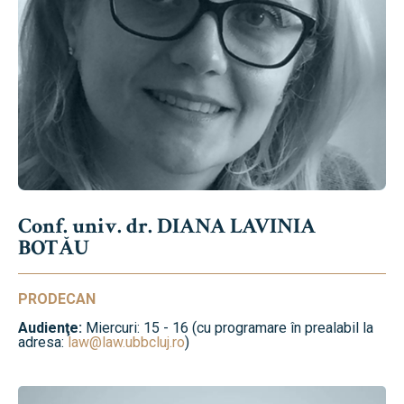
Conf. univ. dr. DIANA LAVINIA
BOTĂU
PRODECAN
Audienţe:
Miercuri: 15 - 16 (cu programare în prealabil la
adresa:
law@law.ubbcluj.ro
)