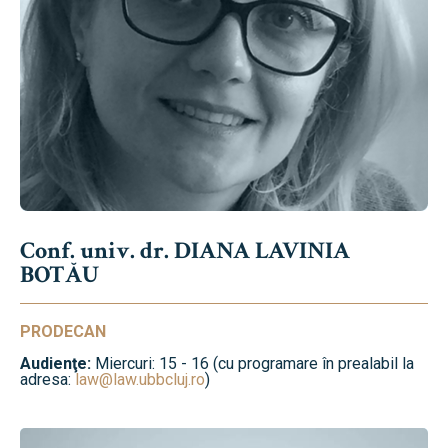
Conf. univ. dr. DIANA LAVINIA
BOTĂU
PRODECAN
Audienţe:
Miercuri: 15 - 16 (cu programare în prealabil la
adresa:
law@law.ubbcluj.ro
)