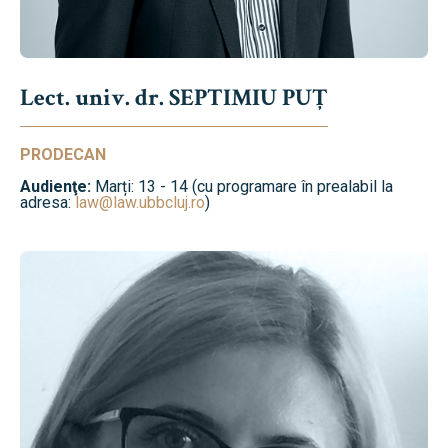
Lect. univ. dr. SEPTIMIU PUȚ
PRODECAN
Audienţe:
Marți: 13 - 14 (cu programare în prealabil la
adresa:
law@law.ubbcluj.ro
)