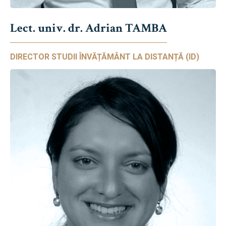
Lect. univ. dr. Adrian TAMBA
DIRECTOR STUDII ÎNVĂȚĂMÂNT LA DISTANȚĂ (ID)