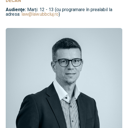
DECAN
Audienţe:
Marți: 12 - 13 (cu programare în prealabil la
adresa:
law@law.ubbcluj.ro
)