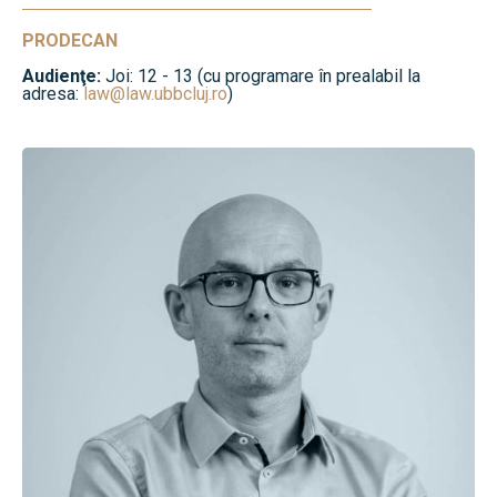
PRODECAN
Audienţe:
Joi: 12 - 13 (cu programare în prealabil la
adresa:
law@law.ubbcluj.ro
)