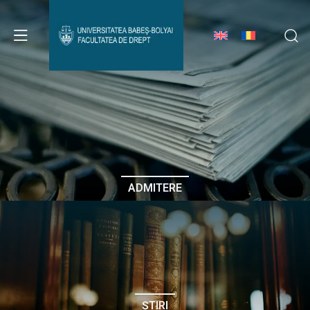
Avizier Studenți
Studii
Admitere
ADMITERE
Erasmus & Internațional
Despre Facultate
ȘTIRI