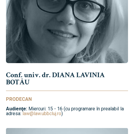
Conf. univ. dr. DIANA LAVINIA
BOTĂU
PRODECAN
Audienţe:
Miercuri: 15 - 16 (cu programare în prealabil la
adresa:
law@law.ubbcluj.ro
)