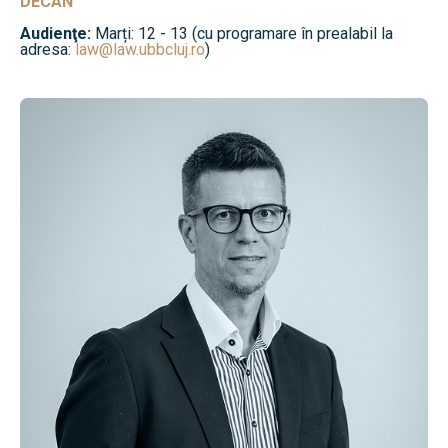
DECAN
Audienţe:
Marți: 12 - 13 (cu programare în prealabil la
adresa:
law@law.ubbcluj.ro
)