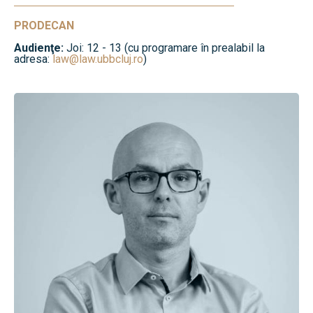
PRODECAN
Audienţe:
Joi: 12 - 13 (cu programare în prealabil la
adresa:
law@law.ubbcluj.ro
)