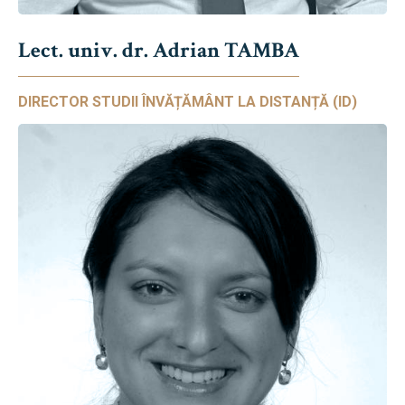
Lect. univ. dr. Adrian TAMBA
DIRECTOR STUDII ÎNVĂȚĂMÂNT LA DISTANȚĂ (ID)