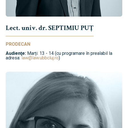
Lect. univ. dr. SEPTIMIU PUȚ
PRODECAN
Audienţe:
Marți: 13 - 14 (cu programare în prealabil la
adresa:
law@law.ubbcluj.ro
)