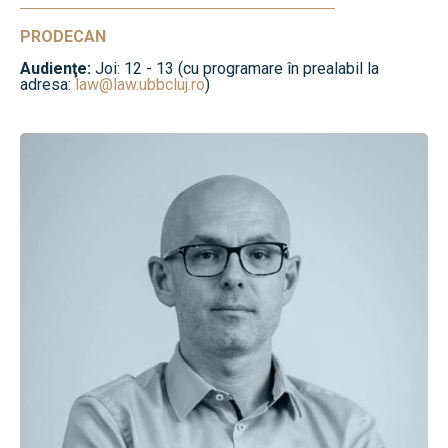
PRODECAN
Audienţe:
Joi: 12 - 13 (cu programare în prealabil la
adresa:
law@law.ubbcluj.ro
)