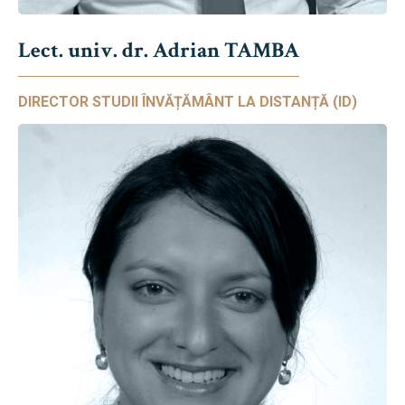
Lect. univ. dr. Adrian TAMBA
DIRECTOR STUDII ÎNVĂȚĂMÂNT LA DISTANȚĂ (ID)