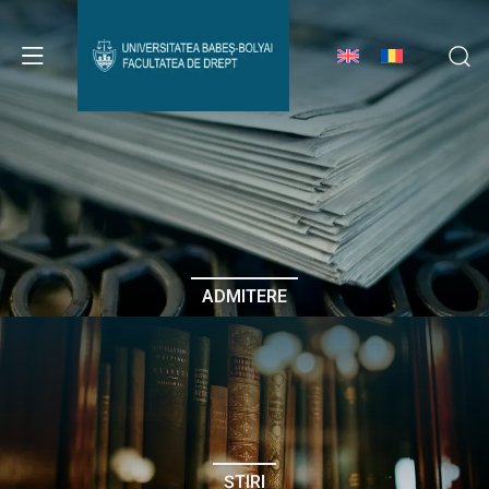
Avizier Studenți
Studii
Admitere
ADMITERE
Erasmus & Internațional
Despre Facultate
ȘTIRI