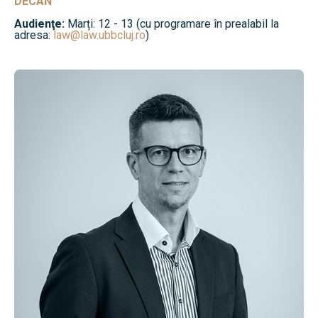
DECAN
Audienţe:
Marți: 12 - 13 (cu programare în prealabil la
adresa:
law@law.ubbcluj.ro
)