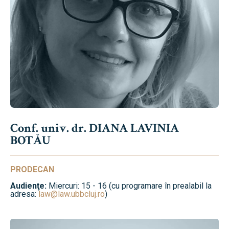
Conf. univ. dr. DIANA LAVINIA
BOTĂU
PRODECAN
Audienţe:
Miercuri: 15 - 16 (cu programare în prealabil la
adresa:
law@law.ubbcluj.ro
)