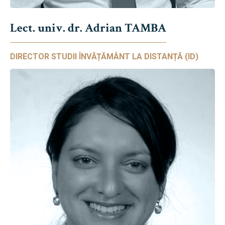
Lect. univ. dr. Adrian TAMBA
DIRECTOR STUDII ÎNVĂȚĂMÂNT LA DISTANȚĂ (ID)