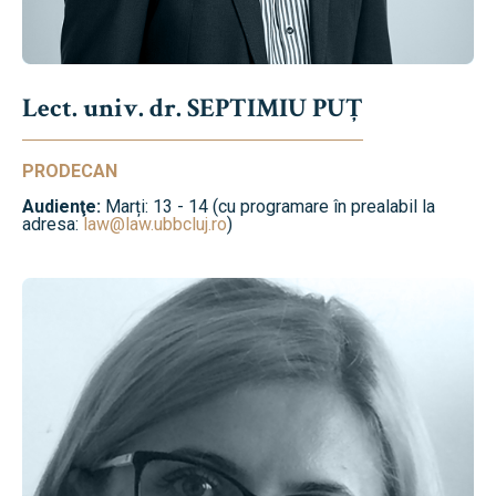
Lect. univ. dr. SEPTIMIU PUȚ
PRODECAN
Audienţe:
Marți: 13 - 14 (cu programare în prealabil la
adresa:
law@law.ubbcluj.ro
)