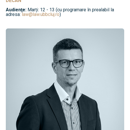
DECAN
Audienţe:
Marți: 12 - 13 (cu programare în prealabil la
adresa:
law@law.ubbcluj.ro
)