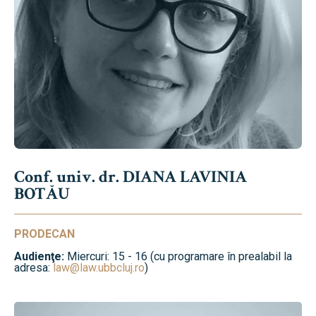
Conf. univ. dr. DIANA LAVINIA
BOTĂU
PRODECAN
Audienţe:
Miercuri: 15 - 16 (cu programare în prealabil la
adresa:
law@law.ubbcluj.ro
)