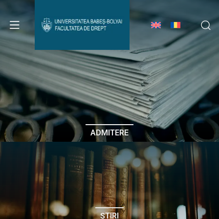
Avizier Studenți
Studii
Admitere
ADMITERE
Erasmus & Internațional
Despre Facultate
ȘTIRI