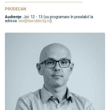
PRODECAN
Audienţe:
Joi: 12 - 13 (cu programare în prealabil la
adresa:
law@law.ubbcluj.ro
)