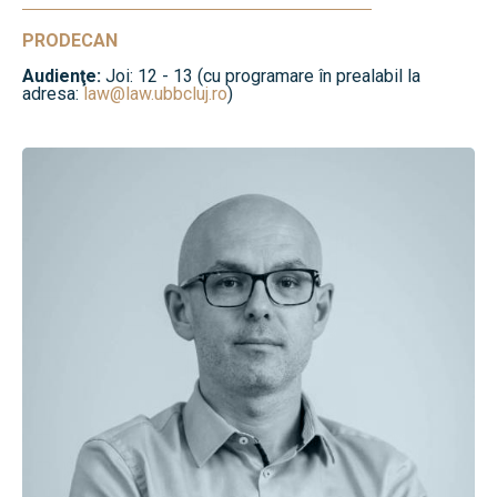
PRODECAN
Audienţe:
Joi: 12 - 13 (cu programare în prealabil la
adresa:
law@law.ubbcluj.ro
)