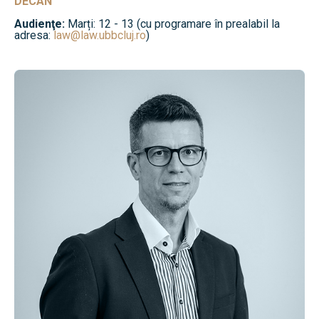
DECAN
Audienţe:
Marți: 12 - 13 (cu programare în prealabil la
adresa:
law@law.ubbcluj.ro
)