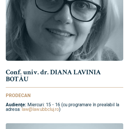
Conf. univ. dr. DIANA LAVINIA
BOTĂU
PRODECAN
Audienţe:
Miercuri: 15 - 16 (cu programare în prealabil la
adresa:
law@law.ubbcluj.ro
)