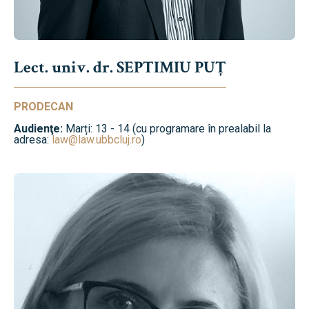
Lect. univ. dr. SEPTIMIU PUȚ
PRODECAN
Audienţe:
Marți: 13 - 14 (cu programare în prealabil la
adresa:
law@law.ubbcluj.ro
)