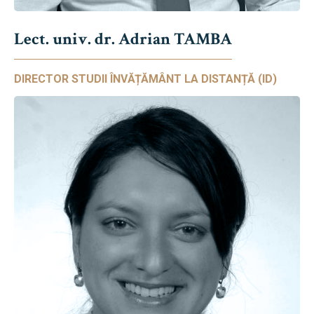
Lect. univ. dr. Adrian TAMBA
DIRECTOR STUDII ÎNVĂȚĂMÂNT LA DISTANȚĂ (ID)