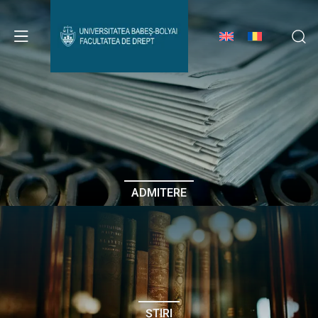
Avizier Studenți
Studii
Admitere
ADMITERE
Erasmus & Internațional
Despre Facultate
ȘTIRI