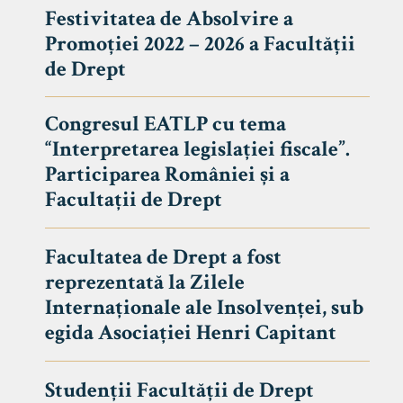
Festivitatea de Absolvire a
Promoției 2022 – 2026 a Facultății
de Drept
Congresul EATLP cu tema
“Interpretarea legislației fiscale”.
Participarea României și a
Facultații de Drept
Facultatea de Drept a fost
reprezentată la Zilele
Avizier S
Internaționale ale Insolvenței, sub
egida Asociației Henri Capitant
Studii
UNIVERSITATEA BABEȘ - BOLYAI
Admitere
FACULTATEA
Studenții Facultății de Drept
Erasmus &