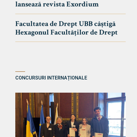
lansează revista Exordium
DE DREPT
Despre Fa
Facultatea de Drept UBB câștigă
Știri
Hexagonul Facultăților de Drept
Echipa Fac
Bibliotec
Contact
CONCURSURI INTERNAȚIONALE