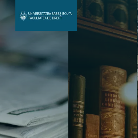
Avizier Studenți
Studii
Admitere
Bibliotecă & Reviste
Contact