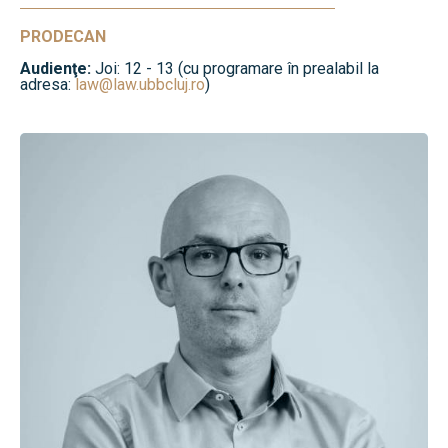
PRODECAN
Audienţe:
Joi: 12 - 13 (cu programare în prealabil la
adresa:
law@law.ubbcluj.ro
)