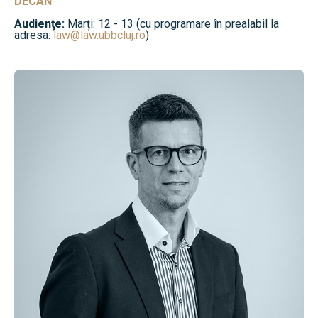
DECAN
Audienţe:
Marți: 12 - 13 (cu programare în prealabil la
adresa:
law@law.ubbcluj.ro
)