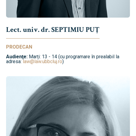
Lect. univ. dr. SEPTIMIU PUȚ
PRODECAN
Audienţe:
Marți: 13 - 14 (cu programare în prealabil la
adresa:
law@law.ubbcluj.ro
)