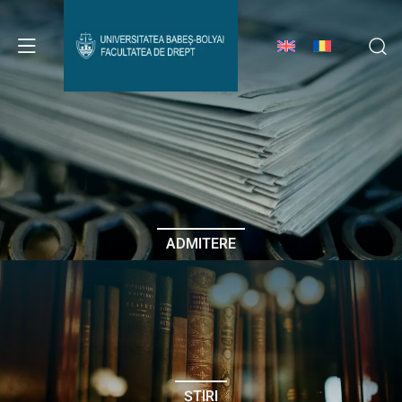
Avizier Studenți
Studii
Admitere
ADMITERE
Erasmus & Internațional
Despre Facultate
ȘTIRI