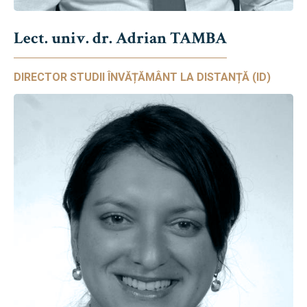
Lect. univ. dr. Adrian TAMBA
DIRECTOR STUDII ÎNVĂȚĂMÂNT LA DISTANȚĂ (ID)