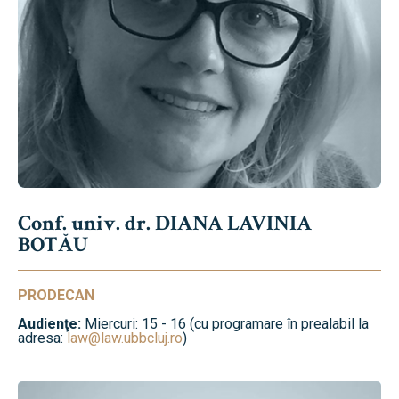
Conf. univ. dr. DIANA LAVINIA
BOTĂU
PRODECAN
Audienţe:
Miercuri: 15 - 16 (cu programare în prealabil la
adresa:
law@law.ubbcluj.ro
)