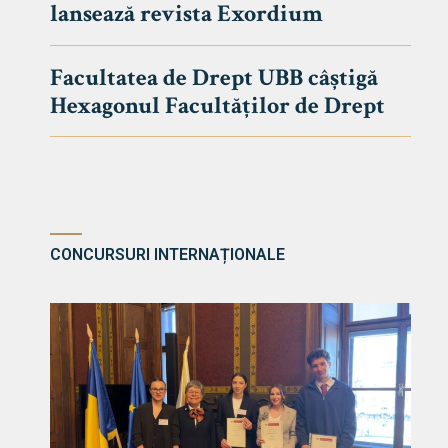
lansează revista Exordium
DE DREPT
Despre Fa
Facultatea de Drept UBB câștigă
Știri
Hexagonul Facultăților de Drept
Echipa Fac
Bibliotec
Contact
CONCURSURI INTERNAȚIONALE