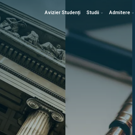
Erasmus & Internațional
Despre Facultate
Ști
Avizier Studenți
Studii
Admitere