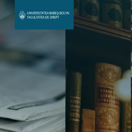
Avizier Studenți
Studii
Admitere
Bibliotecă & Reviste
Contact