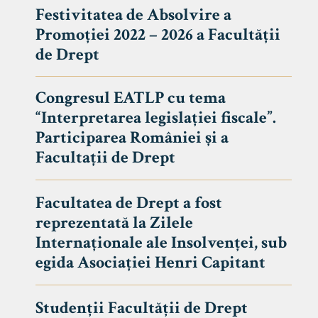
Festivitatea de Absolvire a
Promoției 2022 – 2026 a Facultății
de Drept
Congresul EATLP cu tema
“Interpretarea legislației fiscale”.
Participarea României și a
Facultații de Drept
Facultatea de Drept a fost
reprezentată la Zilele
Avizier S
Internaționale ale Insolvenței, sub
egida Asociației Henri Capitant
Studii
UNIVERSITATEA BABEȘ - BOLYAI
Admitere
FACULTATEA
Studenții Facultății de Drept
Erasmus &